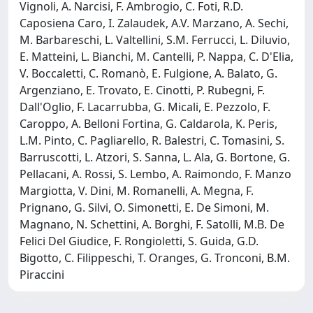
Vignoli, A. Narcisi, F. Ambrogio, C. Foti, R.D.
Caposiena Caro, I. Zalaudek, A.V. Marzano, A. Sechi,
M. Barbareschi, L. Valtellini, S.M. Ferrucci, L. Diluvio,
E. Matteini, L. Bianchi, M. Cantelli, P. Nappa, C. D'Elia,
V. Boccaletti, C. Romanò, E. Fulgione, A. Balato, G.
Argenziano, E. Trovato, E. Cinotti, P. Rubegni, F.
Dall'Oglio, F. Lacarrubba, G. Micali, E. Pezzolo, F.
Caroppo, A. Belloni Fortina, G. Caldarola, K. Peris,
L.M. Pinto, C. Pagliarello, R. Balestri, C. Tomasini, S.
Barruscotti, L. Atzori, S. Sanna, L. Ala, G. Bortone, G.
Pellacani, A. Rossi, S. Lembo, A. Raimondo, F. Manzo
Margiotta, V. Dini, M. Romanelli, A. Megna, F.
Prignano, G. Silvi, O. Simonetti, E. De Simoni, M.
Magnano, N. Schettini, A. Borghi, F. Satolli, M.B. De
Felici Del Giudice, F. Rongioletti, S. Guida, G.D.
Bigotto, C. Filippeschi, T. Oranges, G. Tronconi, B.M.
Piraccini