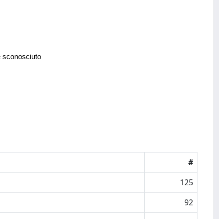
e sconosciuto
#
125
92