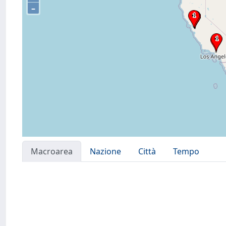
–
Macroarea
Nazione
Città
Tempo