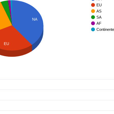
EU
AS
SA
NA
AF
Continent
EU