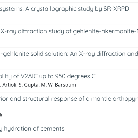
 systems. A crystallographic study by SR-XRPD
 X-ray diffraction study of gehlenite-akermanite-N
-gehlenite solid solution: An X-ray diffraction a
lity of V2AlC up to 950 degrees C
G. Artioli, S. Gupta, M. W. Barsoum
vior and structural response of a mantle orthopy
li
y hydration of cements