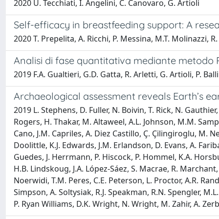
2020 U. Tecchiati, I. Angelini, C. Canovaro, G. Artioli
Self-efficacy in breastfeeding support: A rese
2020 T. Prepelita, A. Ricchi, P. Messina, M.T. Molinazzi, R.
Analisi di fase quantitativa mediante metodo Rie
2019 F.A. Gualtieri, G.D. Gatta, R. Arletti, G. Artioli, P. B
Archaeological assessment reveals Earth’s ea
2019 L. Stephens, D. Fuller, N. Boivin, T. Rick, N. Gauthie
Rogers, H. Thakar, M. Altaweel, A.L. Johnson, M.M. Sampietr
Cano, J.M. Capriles, A. Diez Castillo, Ç. Çilingiroglu, M. N
Doolittle, K.J. Edwards, J.M. Erlandson, D. Evans, A. Fari
Guedes, J. Herrmann, P. Hiscock, P. Hommel, K.A. Horsburgh
H.B. Lindskoug, J.A. López-Sáez, S. Macrae, R. Marchant, 
Noerwidi, T.M. Peres, C.E. Peterson, L. Proctor, A.R. Randa
Simpson, A. Soltysiak, R.J. Speakman, R.N. Spengler, M.L
P. Ryan Williams, D.K. Wright, N. Wright, M. Zahir, A. Zerb