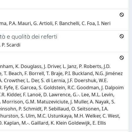
, P.A. Mauri, G. Artioli, F. Banchelli, C. Foa, I. Neri
à e qualità dei referti
, P. Scardi
ham, K. Douglass, J. Driver, L. Janz, P. Roberts, J.D.
T. Beach, F. Borrell, T. Braje, P.I. Buckland, N.G. Jiménez
. Crowther, L. Der, S. di Lernia, J.F. Doershuk, W.E.
 R. Fyfe, E. Garcea, S. Goldstein, R.C. Goodman, J. Dalpoim
R. Kidder, F. Lanoë, D. Lawrence, G.-. Lee, M.L. Levin,
 Morrison, G.M. Matuzeviciute, J. Muller, A. Nayak, S.
insohn, P. Schmidt, P. Sebillaud, O. Seitsonen, I.A.
 Thurston, S. Ulm, M.C. Ustunkaya, M.H. Welker, C. West,
 Kaplan, M.-. Gaillard, K. Klein Goldewijk, E. Ellis