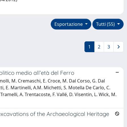
Esportazione
Tutti (55)
1
2
3
litico medio all’età del Ferro
Comolli, M. Cremaschi, E. Croce, M. Dal Corso, G. Dal
, E. Martinelli, A.M. Michetti, S. Motella De Carlo, C.
Tramelli, A. Trentacoste, F. Vallé, D. Visentin, L. Wick, M.
excavations of the Archaeological Heritage