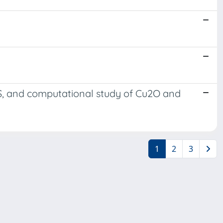
S, and computational study of Cu2O and
1
2
3