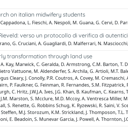
arch on italian midwifery students
 Cappadona, L. Fieschi, A. Nespoli, M. Guana, G. Cervi, D. Parma
veld: verso un protocollo di verifica di autenticit
allirano, G. Cruciani, A. Guagliardi, D. Malferrari, N. Masciocchi
rly transformation through land use
r, A. Kay, Marwick, C. Geralda, D. Armstrong, C.M. Barton, T. Dn
o Vattuone, M. Aldenderfer, S. Archila, G. Artioli, M.T. Bale, 
egus Cleary, J. Conolly, P.R. Coutros, A. Covey, M. Cremaschi, A
bairn, P. Faulkner, G. Feinman, R. Fernandes, S.M. Fitzpatrick,
, C. Hritz, J.W.J.A. Ives, J.G. Khan, B. Kaufman, C. Kearns, T.
J.M. Marston, S. Mcclure, M.D. Mccoy, A. Ventresca Miller, M.
ll, S. Renette, G. Robbins Schug, K. Ryzewski, R. Saini, V. Sce
. Steffen, M.J. Storozum, K.M. Strickland, J. Thomposon, T.L.
oni, E. Beadoin, S. Munevar Garcia, J. Powell, A. Thornton, J.O.