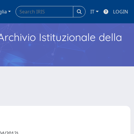
glia
IT
LOGIN
Archivio Istituzionale della
/04/2012)