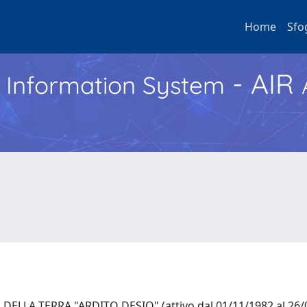
Home
Sfo
- AIR
h Information System
ELLA TERRA "ARDITO DESIO" (attivo dal 01/11/1982 al 26