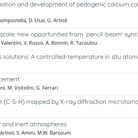
rmation and development of pedogenic calcium ca
Compostella, D. Usai, G. Artioli
cale: new opportunities from `pencil-beam' syn
L. Valentini, V. Russo, A. Bonnin, R. Tucoulou
s solutions: A controlled-temperature in situ ato
 cement
ni, M. Voltolini, G. Ferrari
rate (C-S-H) mapped by X-ray diffraction microto
ir and inert atmospheres
 Artioli, S. Amini, M.W. Barsoum