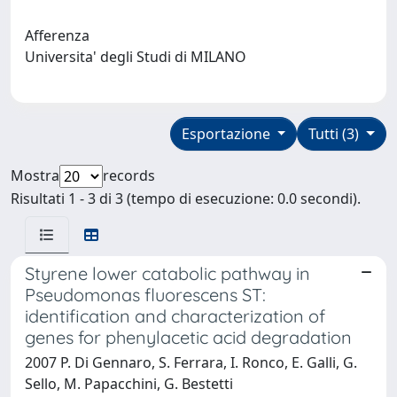
Afferenza
Universita' degli Studi di MILANO
Esportazione
Tutti (3)
Mostra
records
Risultati 1 - 3 di 3 (tempo di esecuzione: 0.0 secondi).
Styrene lower catabolic pathway in
Pseudomonas fluorescens ST:
identification and characterization of
genes for phenylacetic acid degradation
2007 P. Di Gennaro, S. Ferrara, I. Ronco, E. Galli, G.
Sello, M. Papacchini, G. Bestetti