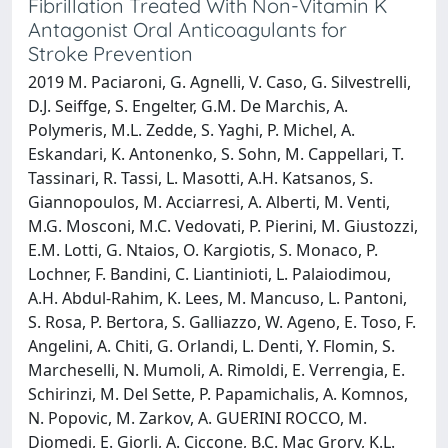
Fibrillation Treated With Non-Vitamin K
Antagonist Oral Anticoagulants for
Stroke Prevention
2019 M. Paciaroni, G. Agnelli, V. Caso, G. Silvestrelli,
D.J. Seiffge, S. Engelter, G.M. De Marchis, A.
Polymeris, M.L. Zedde, S. Yaghi, P. Michel, A.
Eskandari, K. Antonenko, S. Sohn, M. Cappellari, T.
Tassinari, R. Tassi, L. Masotti, A.H. Katsanos, S.
Giannopoulos, M. Acciarresi, A. Alberti, M. Venti,
M.G. Mosconi, M.C. Vedovati, P. Pierini, M. Giustozzi,
E.M. Lotti, G. Ntaios, O. Kargiotis, S. Monaco, P.
Lochner, F. Bandini, C. Liantinioti, L. Palaiodimou,
A.H. Abdul-Rahim, K. Lees, M. Mancuso, L. Pantoni,
S. Rosa, P. Bertora, S. Galliazzo, W. Ageno, E. Toso, F.
Angelini, A. Chiti, G. Orlandi, L. Denti, Y. Flomin, S.
Marcheselli, N. Mumoli, A. Rimoldi, E. Verrengia, E.
Schirinzi, M. Del Sette, P. Papamichalis, A. Komnos,
N. Popovic, M. Zarkov, A. GUERINI ROCCO, M.
Diomedi, E. Giorli, A. Ciccone, B.C. Mac Grory, K.L.