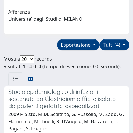
Afferenza
Universita' degli Studi di MILANO
Esportazione
Tutti (4)
Mostra
records
Risultati 1 - 4 di 4 (tempo di esecuzione: 0.0 secondi).
Studio epidemiologico di infezioni
sostenute da Clostridium difficile isolato
da pazienti geriatrici ospedalizzati
2009 F. Sisto, M.M. Scaltrito, G. Russello, M. Zago, G.
Flamminio, M. Tinelli, R. D’Angelo, M. Balzaretti, L.
Pagani, S. Frugoni