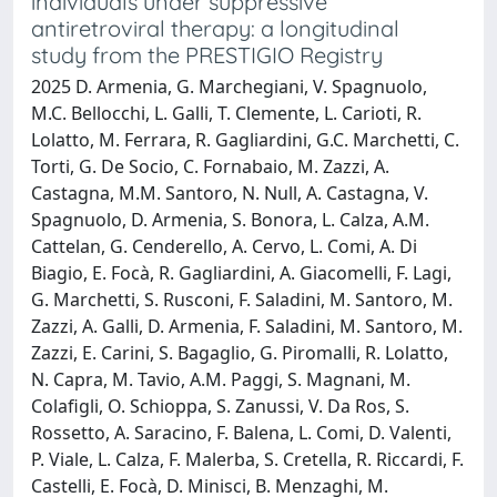
individuals under suppressive
antiretroviral therapy: a longitudinal
study from the PRESTIGIO Registry
2025 D. Armenia, G. Marchegiani, V. Spagnuolo,
M.C. Bellocchi, L. Galli, T. Clemente, L. Carioti, R.
Lolatto, M. Ferrara, R. Gagliardini, G.C. Marchetti, C.
Torti, G. De Socio, C. Fornabaio, M. Zazzi, A.
Castagna, M.M. Santoro, N. Null, A. Castagna, V.
Spagnuolo, D. Armenia, S. Bonora, L. Calza, A.M.
Cattelan, G. Cenderello, A. Cervo, L. Comi, A. Di
Biagio, E. Focà, R. Gagliardini, A. Giacomelli, F. Lagi,
G. Marchetti, S. Rusconi, F. Saladini, M. Santoro, M.
Zazzi, A. Galli, D. Armenia, F. Saladini, M. Santoro, M.
Zazzi, E. Carini, S. Bagaglio, G. Piromalli, R. Lolatto,
N. Capra, M. Tavio, A.M. Paggi, S. Magnani, M.
Colafigli, O. Schioppa, S. Zanussi, V. Da Ros, S.
Rossetto, A. Saracino, F. Balena, L. Comi, D. Valenti,
P. Viale, L. Calza, F. Malerba, S. Cretella, R. Riccardi, F.
Castelli, E. Focà, D. Minisci, B. Menzaghi, M.