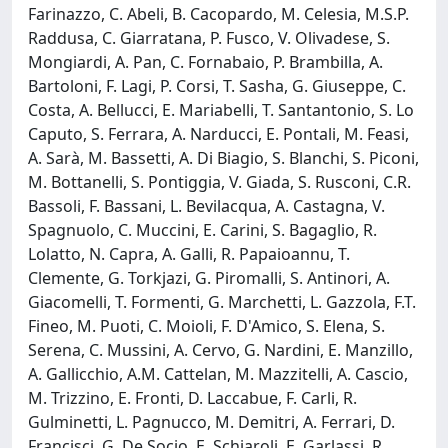
Farinazzo, C. Abeli, B. Cacopardo, M. Celesia, M.S.P.
Raddusa, C. Giarratana, P. Fusco, V. Olivadese, S.
Mongiardi, A. Pan, C. Fornabaio, P. Brambilla, A.
Bartoloni, F. Lagi, P. Corsi, T. Sasha, G. Giuseppe, C.
Costa, A. Bellucci, E. Mariabelli, T. Santantonio, S. Lo
Caputo, S. Ferrara, A. Narducci, E. Pontali, M. Feasi,
A. Sarà, M. Bassetti, A. Di Biagio, S. Blanchi, S. Piconi,
M. Bottanelli, S. Pontiggia, V. Giada, S. Rusconi, C.R.
Bassoli, F. Bassani, L. Bevilacqua, A. Castagna, V.
Spagnuolo, C. Muccini, E. Carini, S. Bagaglio, R.
Lolatto, N. Capra, A. Galli, R. Papaioannu, T.
Clemente, G. Torkjazi, G. Piromalli, S. Antinori, A.
Giacomelli, T. Formenti, G. Marchetti, L. Gazzola, F.T.
Fineo, M. Puoti, C. Moioli, F. D'Amico, S. Elena, S.
Serena, C. Mussini, A. Cervo, G. Nardini, E. Manzillo,
A. Gallicchio, A.M. Cattelan, M. Mazzitelli, A. Cascio,
M. Trizzino, E. Fronti, D. Laccabue, F. Carli, R.
Gulminetti, L. Pagnucco, M. Demitri, A. Ferrari, D.
Francisci, G. De Socio, E. Schiaroli, E. Garlassi, R.