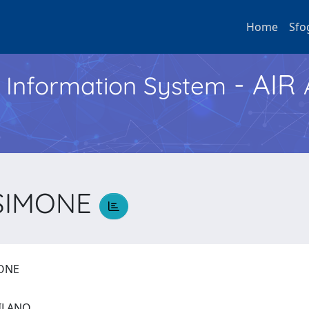
Home
Sfo
- AIR
h Information System
 SIMONE
MONE
 MILANO