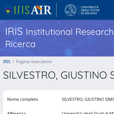
IRIS
Institutional Researc
Ricerca
IRIS
Pagina ricercatore
SILVESTRO, GIUSTINO
Nome completo
SILVESTRO, GIUSTINO SI
Afferenza
Universita' degli Studi di