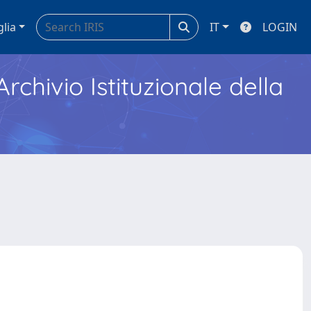
glia
IT
LOGIN
Archivio Istituzionale della