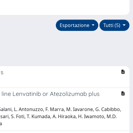
Esportazione
Tutti (5)
ns
t line Lenvatinib or Atezolizumab plus
 Salani, L. Antonuzzo, F. Marra, M. Iavarone, G. Cabibbo,
Rossari, S. Foti, T. Kumada, A. Hiraoka, H. Iwamoto, M.D.
a