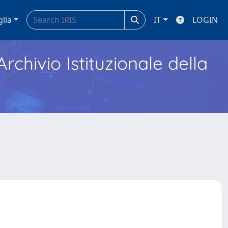
glia
IT
LOGIN
Archivio Istituzionale della