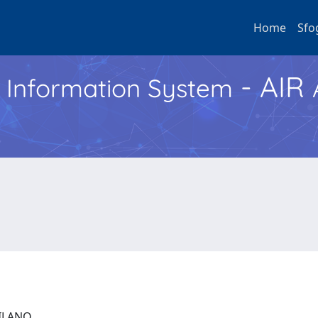
Home
Sfo
- AIR
h Information System
 MILANO