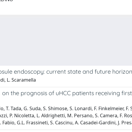
psule endoscopy: current state and future horizo
andi, L. Scaramella
n on the prognosis of uHCC patients receiving firs
, T. Tada, G. Suda, S. Shimose, S. Lonardi, F. Finkelmeier, F.
rtozzi, P. Nicoletta, L. Aldrighetti, M. Persano, S. Camera, F. 
Fabio, G.L. Frassineti, S. Cascinu, A. Casadei-Gardini, J. Pres