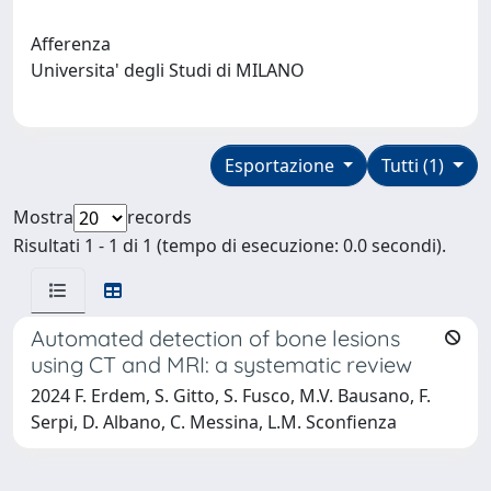
Afferenza
Universita' degli Studi di MILANO
Esportazione
Tutti (1)
Mostra
records
Risultati 1 - 1 di 1 (tempo di esecuzione: 0.0 secondi).
Automated detection of bone lesions
using CT and MRI: a systematic review
2024 F. Erdem, S. Gitto, S. Fusco, M.V. Bausano, F.
Serpi, D. Albano, C. Messina, L.M. Sconfienza