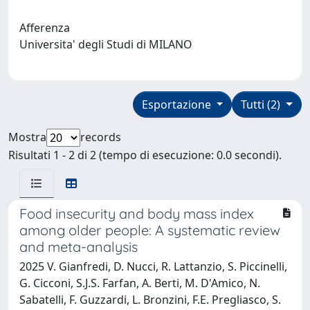
Afferenza
Universita' degli Studi di MILANO
Esportazione
Tutti (2)
Mostra
records
Risultati 1 - 2 di 2 (tempo di esecuzione: 0.0 secondi).
Food insecurity and body mass index
among older people: A systematic review
and meta-analysis
2025 V. Gianfredi, D. Nucci, R. Lattanzio, S. Piccinelli,
G. Cicconi, S.J.S. Farfan, A. Berti, M. D'Amico, N.
Sabatelli, F. Guzzardi, L. Bronzini, F.E. Pregliasco, S.