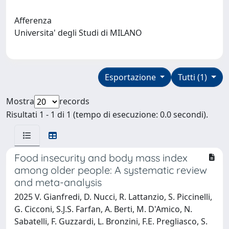
Afferenza
Universita' degli Studi di MILANO
Esportazione
Tutti (1)
Mostra
records
Risultati 1 - 1 di 1 (tempo di esecuzione: 0.0 secondi).
Food insecurity and body mass index
among older people: A systematic review
and meta-analysis
2025 V. Gianfredi, D. Nucci, R. Lattanzio, S. Piccinelli,
G. Cicconi, S.J.S. Farfan, A. Berti, M. D'Amico, N.
Sabatelli, F. Guzzardi, L. Bronzini, F.E. Pregliasco, S.