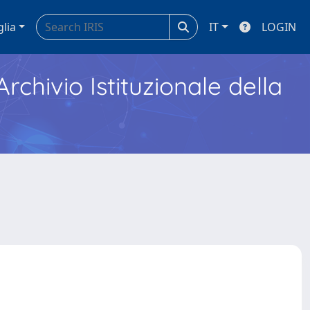
glia
IT
LOGIN
Archivio Istituzionale della