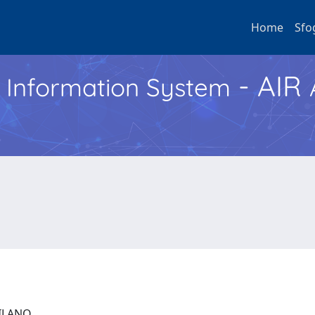
Home
Sfo
- AIR
h Information System
 MILANO