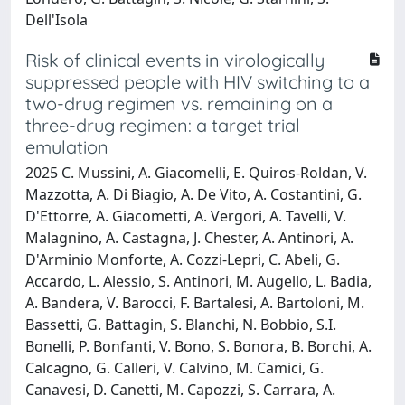
Dell'Isola
Risk of clinical events in virologically
suppressed people with HIV switching to a
two-drug regimen vs. remaining on a
three-drug regimen: a target trial
emulation
2025 C. Mussini, A. Giacomelli, E. Quiros-Roldan, V.
Mazzotta, A. Di Biagio, A. De Vito, A. Costantini, G.
D'Ettorre, A. Giacometti, A. Vergori, A. Tavelli, V.
Malagnino, A. Castagna, J. Chester, A. Antinori, A.
D'Arminio Monforte, A. Cozzi-Lepri, C. Abeli, G.
Accardo, L. Alessio, S. Antinori, M. Augello, L. Badia,
A. Bandera, V. Barocci, F. Bartalesi, A. Bartoloni, M.
Bassetti, G. Battagin, S. Blanchi, N. Bobbio, S.I.
Bonelli, P. Bonfanti, V. Bono, S. Bonora, B. Borchi, A.
Calcagno, G. Calleri, V. Calvino, M. Camici, G.
Canavesi, D. Canetti, M. Capozzi, S. Carrara, A.