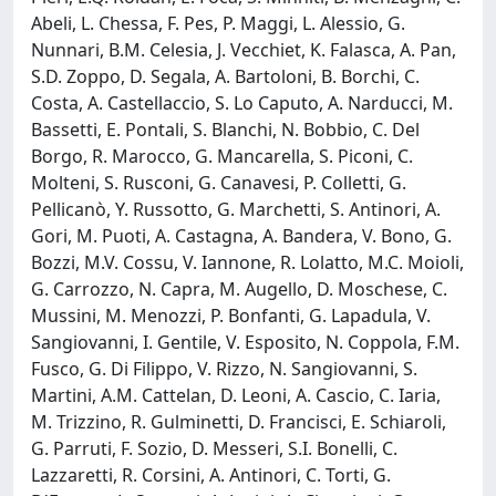
Abeli, L. Chessa, F. Pes, P. Maggi, L. Alessio, G.
Nunnari, B.M. Celesia, J. Vecchiet, K. Falasca, A. Pan,
S.D. Zoppo, D. Segala, A. Bartoloni, B. Borchi, C.
Costa, A. Castellaccio, S. Lo Caputo, A. Narducci, M.
Bassetti, E. Pontali, S. Blanchi, N. Bobbio, C. Del
Borgo, R. Marocco, G. Mancarella, S. Piconi, C.
Molteni, S. Rusconi, G. Canavesi, P. Colletti, G.
Pellicanò, Y. Russotto, G. Marchetti, S. Antinori, A.
Gori, M. Puoti, A. Castagna, A. Bandera, V. Bono, G.
Bozzi, M.V. Cossu, V. Iannone, R. Lolatto, M.C. Moioli,
G. Carrozzo, N. Capra, M. Augello, D. Moschese, C.
Mussini, M. Menozzi, P. Bonfanti, G. Lapadula, V.
Sangiovanni, I. Gentile, V. Esposito, N. Coppola, F.M.
Fusco, G. Di Filippo, V. Rizzo, N. Sangiovanni, S.
Martini, A.M. Cattelan, D. Leoni, A. Cascio, C. Iaria,
M. Trizzino, R. Gulminetti, D. Francisci, E. Schiaroli,
G. Parruti, F. Sozio, D. Messeri, S.I. Bonelli, C.
Lazzaretti, R. Corsini, A. Antinori, C. Torti, G.