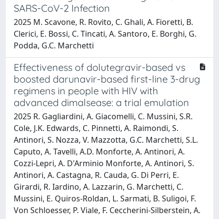
SARS-CoV-2 Infection
2025 M. Scavone, R. Rovito, C. Ghali, A. Fioretti, B.
Clerici, E. Bossi, C. Tincati, A. Santoro, E. Borghi, G.
Podda, G.C. Marchetti
Effectiveness of dolutegravir-based vs
boosted darunavir-based first-line 3-drug
regimens in people with HIV with
advanced dimalsease: a trial emulation
2025 R. Gagliardini, A. Giacomelli, C. Mussini, S.R.
Cole, J.K. Edwards, C. Pinnetti, A. Raimondi, S.
Antinori, S. Nozza, V. Mazzotta, G.C. Marchetti, S.L.
Caputo, A. Tavelli, A.D. Monforte, A. Antinori, A.
Cozzi-Lepri, A. D'Arminio Monforte, A. Antinori, S.
Antinori, A. Castagna, R. Cauda, G. Di Perri, E.
Girardi, R. Iardino, A. Lazzarin, G. Marchetti, C.
Mussini, E. Quiros-Roldan, L. Sarmati, B. Suligoi, F.
Von Schloesser, P. Viale, F. Ceccherini-Silberstein, A.