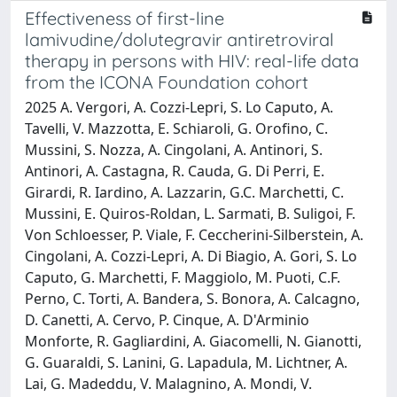
Effectiveness of first-line
lamivudine/dolutegravir antiretroviral
therapy in persons with HIV: real-life data
from the ICONA Foundation cohort
2025 A. Vergori, A. Cozzi-Lepri, S. Lo Caputo, A.
Tavelli, V. Mazzotta, E. Schiaroli, G. Orofino, C.
Mussini, S. Nozza, A. Cingolani, A. Antinori, S.
Antinori, A. Castagna, R. Cauda, G. Di Perri, E.
Girardi, R. Iardino, A. Lazzarin, G.C. Marchetti, C.
Mussini, E. Quiros-Roldan, L. Sarmati, B. Suligoi, F.
Von Schloesser, P. Viale, F. Ceccherini-Silberstein, A.
Cingolani, A. Cozzi-Lepri, A. Di Biagio, A. Gori, S. Lo
Caputo, G. Marchetti, F. Maggiolo, M. Puoti, C.F.
Perno, C. Torti, A. Bandera, S. Bonora, A. Calcagno,
D. Canetti, A. Cervo, P. Cinque, A. D'Arminio
Monforte, R. Gagliardini, A. Giacomelli, N. Gianotti,
G. Guaraldi, S. Lanini, G. Lapadula, M. Lichtner, A.
Lai, G. Madeddu, V. Malagnino, A. Mondi, V.