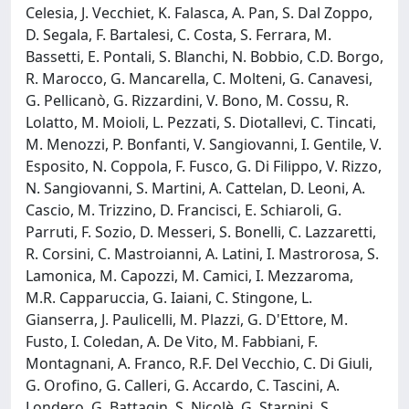
Celesia, J. Vecchiet, K. Falasca, A. Pan, S. Dal Zoppo,
D. Segala, F. Bartalesi, C. Costa, S. Ferrara, M.
Bassetti, E. Pontali, S. Blanchi, N. Bobbio, C.D. Borgo,
R. Marocco, G. Mancarella, C. Molteni, G. Canavesi,
G. Pellicanò, G. Rizzardini, V. Bono, M. Cossu, R.
Lolatto, M. Moioli, L. Pezzati, S. Diotallevi, C. Tincati,
M. Menozzi, P. Bonfanti, V. Sangiovanni, I. Gentile, V.
Esposito, N. Coppola, F. Fusco, G. Di Filippo, V. Rizzo,
N. Sangiovanni, S. Martini, A. Cattelan, D. Leoni, A.
Cascio, M. Trizzino, D. Francisci, E. Schiaroli, G.
Parruti, F. Sozio, D. Messeri, S. Bonelli, C. Lazzaretti,
R. Corsini, C. Mastroianni, A. Latini, I. Mastrorosa, S.
Lamonica, M. Capozzi, M. Camici, I. Mezzaroma,
M.R. Capparuccia, G. Iaiani, C. Stingone, L.
Gianserra, J. Paulicelli, M. Plazzi, G. D'Ettore, M.
Fusto, I. Coledan, A. De Vito, M. Fabbiani, F.
Montagnani, A. Franco, R.F. Del Vecchio, C. Di Giuli,
G. Orofino, G. Calleri, G. Accardo, C. Tascini, A.
Londero, G. Battagin, S. Nicolè, G. Starnini, S.