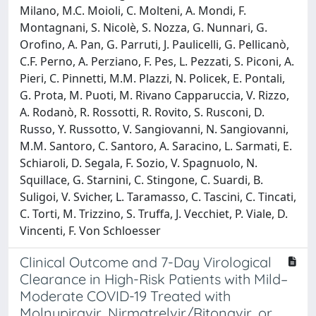
Milano, M.C. Moioli, C. Molteni, A. Mondi, F.
Montagnani, S. Nicolè, S. Nozza, G. Nunnari, G.
Orofino, A. Pan, G. Parruti, J. Paulicelli, G. Pellicanò,
C.F. Perno, A. Perziano, F. Pes, L. Pezzati, S. Piconi, A.
Pieri, C. Pinnetti, M.M. Plazzi, N. Policek, E. Pontali,
G. Prota, M. Puoti, M. Rivano Capparuccia, V. Rizzo,
A. Rodanò, R. Rossotti, R. Rovito, S. Rusconi, D.
Russo, Y. Russotto, V. Sangiovanni, N. Sangiovanni,
M.M. Santoro, C. Santoro, A. Saracino, L. Sarmati, E.
Schiaroli, D. Segala, F. Sozio, V. Spagnuolo, N.
Squillace, G. Starnini, C. Stingone, C. Suardi, B.
Suligoi, V. Svicher, L. Taramasso, C. Tascini, C. Tincati,
C. Torti, M. Trizzino, S. Truffa, J. Vecchiet, P. Viale, D.
Vincenti, F. Von Schloesser
Clinical Outcome and 7-Day Virological
Clearance in High-Risk Patients with Mild–
Moderate COVID-19 Treated with
Molnupiravir, Nirmatrelvir/Ritonavir, or