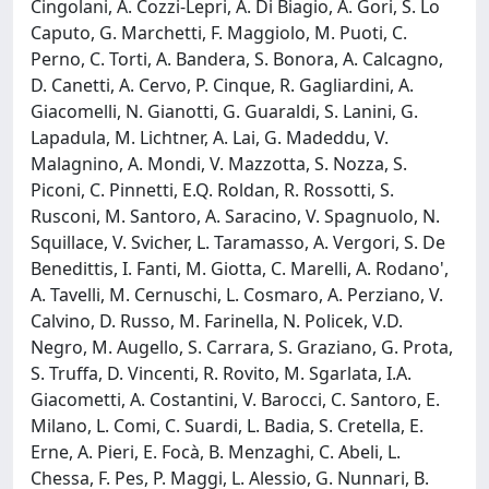
Cingolani, A. Cozzi-Lepri, A. Di Biagio, A. Gori, S. Lo
Caputo, G. Marchetti, F. Maggiolo, M. Puoti, C.
Perno, C. Torti, A. Bandera, S. Bonora, A. Calcagno,
D. Canetti, A. Cervo, P. Cinque, R. Gagliardini, A.
Giacomelli, N. Gianotti, G. Guaraldi, S. Lanini, G.
Lapadula, M. Lichtner, A. Lai, G. Madeddu, V.
Malagnino, A. Mondi, V. Mazzotta, S. Nozza, S.
Piconi, C. Pinnetti, E.Q. Roldan, R. Rossotti, S.
Rusconi, M. Santoro, A. Saracino, V. Spagnuolo, N.
Squillace, V. Svicher, L. Taramasso, A. Vergori, S. De
Benedittis, I. Fanti, M. Giotta, C. Marelli, A. Rodano',
A. Tavelli, M. Cernuschi, L. Cosmaro, A. Perziano, V.
Calvino, D. Russo, M. Farinella, N. Policek, V.D.
Negro, M. Augello, S. Carrara, S. Graziano, G. Prota,
S. Truffa, D. Vincenti, R. Rovito, M. Sgarlata, I.A.
Giacometti, A. Costantini, V. Barocci, C. Santoro, E.
Milano, L. Comi, C. Suardi, L. Badia, S. Cretella, E.
Erne, A. Pieri, E. Focà, B. Menzaghi, C. Abeli, L.
Chessa, F. Pes, P. Maggi, L. Alessio, G. Nunnari, B.