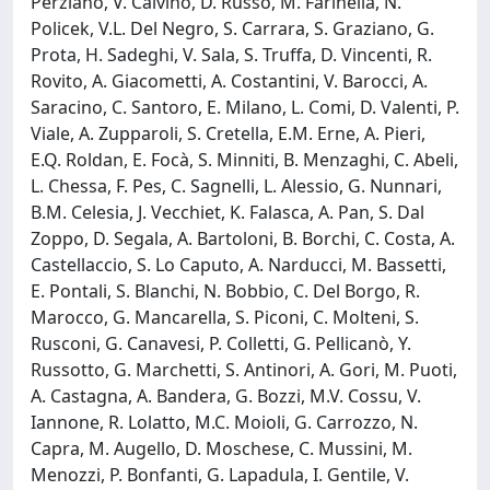
Perziano, V. Calvino, D. Russo, M. Farinella, N.
Policek, V.L. Del Negro, S. Carrara, S. Graziano, G.
Prota, H. Sadeghi, V. Sala, S. Truffa, D. Vincenti, R.
Rovito, A. Giacometti, A. Costantini, V. Barocci, A.
Saracino, C. Santoro, E. Milano, L. Comi, D. Valenti, P.
Viale, A. Zupparoli, S. Cretella, E.M. Erne, A. Pieri,
E.Q. Roldan, E. Focà, S. Minniti, B. Menzaghi, C. Abeli,
L. Chessa, F. Pes, C. Sagnelli, L. Alessio, G. Nunnari,
B.M. Celesia, J. Vecchiet, K. Falasca, A. Pan, S. Dal
Zoppo, D. Segala, A. Bartoloni, B. Borchi, C. Costa, A.
Castellaccio, S. Lo Caputo, A. Narducci, M. Bassetti,
E. Pontali, S. Blanchi, N. Bobbio, C. Del Borgo, R.
Marocco, G. Mancarella, S. Piconi, C. Molteni, S.
Rusconi, G. Canavesi, P. Colletti, G. Pellicanò, Y.
Russotto, G. Marchetti, S. Antinori, A. Gori, M. Puoti,
A. Castagna, A. Bandera, G. Bozzi, M.V. Cossu, V.
Iannone, R. Lolatto, M.C. Moioli, G. Carrozzo, N.
Capra, M. Augello, D. Moschese, C. Mussini, M.
Menozzi, P. Bonfanti, G. Lapadula, I. Gentile, V.