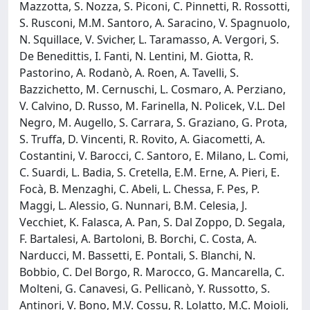
Mazzotta, S. Nozza, S. Piconi, C. Pinnetti, R. Rossotti,
S. Rusconi, M.M. Santoro, A. Saracino, V. Spagnuolo,
N. Squillace, V. Svicher, L. Taramasso, A. Vergori, S.
De Benedittis, I. Fanti, N. Lentini, M. Giotta, R.
Pastorino, A. Rodanò, A. Roen, A. Tavelli, S.
Bazzichetto, M. Cernuschi, L. Cosmaro, A. Perziano,
V. Calvino, D. Russo, M. Farinella, N. Policek, V.L. Del
Negro, M. Augello, S. Carrara, S. Graziano, G. Prota,
S. Truffa, D. Vincenti, R. Rovito, A. Giacometti, A.
Costantini, V. Barocci, C. Santoro, E. Milano, L. Comi,
C. Suardi, L. Badia, S. Cretella, E.M. Erne, A. Pieri, E.
Focà, B. Menzaghi, C. Abeli, L. Chessa, F. Pes, P.
Maggi, L. Alessio, G. Nunnari, B.M. Celesia, J.
Vecchiet, K. Falasca, A. Pan, S. Dal Zoppo, D. Segala,
F. Bartalesi, A. Bartoloni, B. Borchi, C. Costa, A.
Narducci, M. Bassetti, E. Pontali, S. Blanchi, N.
Bobbio, C. Del Borgo, R. Marocco, G. Mancarella, C.
Molteni, G. Canavesi, G. Pellicanò, Y. Russotto, S.
Antinori, V. Bono, M.V. Cossu, R. Lolatto, M.C. Moioli,