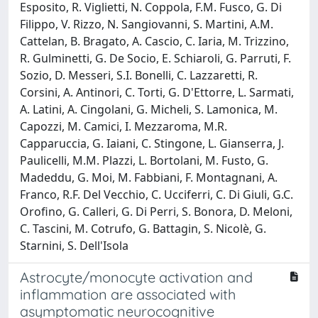
Esposito, R. Viglietti, N. Coppola, F.M. Fusco, G. Di
Filippo, V. Rizzo, N. Sangiovanni, S. Martini, A.M.
Cattelan, B. Bragato, A. Cascio, C. Iaria, M. Trizzino,
R. Gulminetti, G. De Socio, E. Schiaroli, G. Parruti, F.
Sozio, D. Messeri, S.I. Bonelli, C. Lazzaretti, R.
Corsini, A. Antinori, C. Torti, G. D'Ettorre, L. Sarmati,
A. Latini, A. Cingolani, G. Micheli, S. Lamonica, M.
Capozzi, M. Camici, I. Mezzaroma, M.R.
Capparuccia, G. Iaiani, C. Stingone, L. Gianserra, J.
Paulicelli, M.M. Plazzi, L. Bortolani, M. Fusto, G.
Madeddu, G. Moi, M. Fabbiani, F. Montagnani, A.
Franco, R.F. Del Vecchio, C. Ucciferri, C. Di Giuli, G.C.
Orofino, G. Calleri, G. Di Perri, S. Bonora, D. Meloni,
C. Tascini, M. Cotrufo, G. Battagin, S. Nicolè, G.
Starnini, S. Dell'Isola
Astrocyte/monocyte activation and
inflammation are associated with
asymptomatic neurocognitive