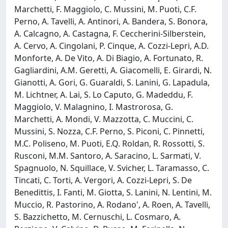
Marchetti, F. Maggiolo, C. Mussini, M. Puoti, C.F.
Perno, A. Tavelli, A. Antinori, A. Bandera, S. Bonora,
A. Calcagno, A. Castagna, F. Ceccherini-Silberstein,
A. Cervo, A. Cingolani, P. Cinque, A. Cozzi-Lepri, A.D.
Monforte, A. De Vito, A. Di Biagio, A. Fortunato, R.
Gagliardini, A.M. Geretti, A. Giacomelli, E. Girardi, N.
Gianotti, A. Gori, G. Guaraldi, S. Lanini, G. Lapadula,
M. Lichtner, A. Lai, S. Lo Caputo, G. Madeddu, F.
Maggiolo, V. Malagnino, I. Mastrorosa, G.
Marchetti, A. Mondi, V. Mazzotta, C. Muccini, C.
Mussini, S. Nozza, C.F. Perno, S. Piconi, C. Pinnetti,
M.C. Poliseno, M. Puoti, E.Q. Roldan, R. Rossotti, S.
Rusconi, M.M. Santoro, A. Saracino, L. Sarmati, V.
Spagnuolo, N. Squillace, V. Svicher, L. Taramasso, C.
Tincati, C. Torti, A. Vergori, A. Cozzi-Lepri, S. De
Benedittis, I. Fanti, M. Giotta, S. Lanini, N. Lentini, M.
Muccio, R. Pastorino, A. Rodano', A. Roen, A. Tavelli,
S. Bazzichetto, M. Cernuschi, L. Cosmaro, A.