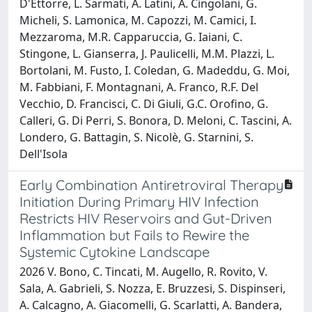
D'Ettorre, L. Sarmati, A. Latini, A. Cingolani, G.
Micheli, S. Lamonica, M. Capozzi, M. Camici, I.
Mezzaroma, M.R. Capparuccia, G. Iaiani, C.
Stingone, L. Gianserra, J. Paulicelli, M.M. Plazzi, L.
Bortolani, M. Fusto, I. Coledan, G. Madeddu, G. Moi,
M. Fabbiani, F. Montagnani, A. Franco, R.F. Del
Vecchio, D. Francisci, C. Di Giuli, G.C. Orofino, G.
Calleri, G. Di Perri, S. Bonora, D. Meloni, C. Tascini, A.
Londero, G. Battagin, S. Nicolè, G. Starnini, S.
Dell'Isola
Early Combination Antiretroviral Therapy
Initiation During Primary HIV Infection
Restricts HIV Reservoirs and Gut-Driven
Inflammation but Fails to Rewire the
Systemic Cytokine Landscape
2026 V. Bono, C. Tincati, M. Augello, R. Rovito, V.
Sala, A. Gabrieli, S. Nozza, E. Bruzzesi, S. Dispinseri,
A. Calcagno, A. Giacomelli, G. Scarlatti, A. Bandera,