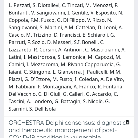
L. Pezzati, S. Diotallevi, C. Tincati, M. Menozzi, P.
Bonfanti, V. Sangiovanni, I. Gentile, V. Esposito, N.
Coppola, F.M. Fusco, G. Di Filippo, V. Rizzo, N.
Sangiovanni, S. Martini, A.M. Cattelan, D. Leoni, A.
Cascio, M. Trizzino, D. Francisci, E. Schiaroli, G.
Parruti, F. Sozio, D. Messeri, S.I. Bonelli, C.
Lazzaretti, R. Corsini, A. Antinori, C. Mastroianni, A.
Latini, I. Mastrorosa, S. Lamonica, M. Capozzi, M.
Camici, I. Mezzaroma, M. Rivano Capparuccia, G.
Iaiani, C. Stingone, L. Gianserra, J. Paulicelli, M.M.
Plazzi, G. D'Ettore, M. Fusto, I. Coledan, A. De Vito,
M. Fabbiani, F. Montagnani, A. Franco, R. Fontana
Del Vecchio, C. Di Giuli, G. Calleri, G. Accardo, C.
Tascini, A. Londero, G. Battagin, S. Nicolè, G.
Starnini, S. Dell'Isola
ORCHESTRA Delphi consensus: diagnostic
and therapeutic management of post-
COVID-19 condition in vulnerable