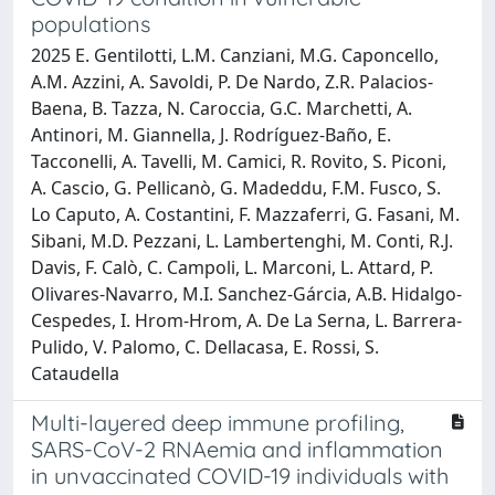
populations
2025 E. Gentilotti, L.M. Canziani, M.G. Caponcello,
A.M. Azzini, A. Savoldi, P. De Nardo, Z.R. Palacios-
Baena, B. Tazza, N. Caroccia, G.C. Marchetti, A.
Antinori, M. Giannella, J. Rodríguez-Baño, E.
Tacconelli, A. Tavelli, M. Camici, R. Rovito, S. Piconi,
A. Cascio, G. Pellicanò, G. Madeddu, F.M. Fusco, S.
Lo Caputo, A. Costantini, F. Mazzaferri, G. Fasani, M.
Sibani, M.D. Pezzani, L. Lambertenghi, M. Conti, R.J.
Davis, F. Calò, C. Campoli, L. Marconi, L. Attard, P.
Olivares-Navarro, M.I. Sanchez-Gárcia, A.B. Hidalgo-
Cespedes, I. Hrom-Hrom, A. De La Serna, L. Barrera-
Pulido, V. Palomo, C. Dellacasa, E. Rossi, S.
Cataudella
Multi-layered deep immune profiling,
SARS-CoV-2 RNAemia and inflammation
in unvaccinated COVID-19 individuals with