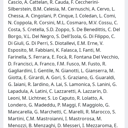
Cascio, A. Cattelan, R. Cauda, F. Ceccherini-
Silberstein, B.M. Celesia, M. Cernuschi, A. Cervo, L.
Chessa, A. Cingolani, P. Cinque, I. Coledan, L. Comi,
N. Coppola, R. Corsini, M.L. Cosmaro, M.V. Cossu, C.
Costa, S. Cretella, S.D. Zoppo, S. De Benedittis, C. Del
Borgo, V.L. Del Negro, S. Dell'Isola, G. Di Filippo, C.
Di Giuli, G. Di Perri, S. Diotallevi, E.M. Erne, V.
Esposito, M. Fabbiani, K. Falasca, I. Fanti, M.
Farinella, S. Ferrara, E. Focà, R. Fontana Del Vecchio,
D. Francisci, A. Franco, F.M. Fusco, M. Fusto, R.
Gagliardini, I. Gentile, N. Gianotti, L. Gianserra, M.
Giotta, E. Girardi, A. Gori, S. Graziano, G. Guaraldi,
G. Iaiani, R. Iardino, A. Lai, S. Lamonica, S. Lanini, G.
Lapadula, A. Latini, C. Lazzaretti, A. Lazzarin, D.
Leoni, M. Lichtner, S. Lo Caputo, R. Lolatto, A.
Londero, G. Madeddu, P. Maggi, F. Maggiolo, G.
Mancarella, G. Marchetti, C. Marelli, R. Marocco, S.
Martini, C.M. Mastroianni, I. Mastrorosa, M.
Menozzi, B. Menzaghi, D. Messeri, I. Mezzaroma, E.