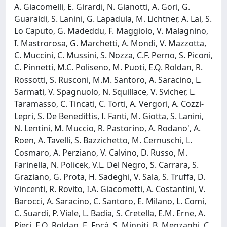
A. Giacomelli, E. Girardi, N. Gianotti, A. Gori, G.
Guaraldi, S. Lanini, G. Lapadula, M. Lichtner, A. Lai, S.
Lo Caputo, G. Madeddu, F. Maggiolo, V. Malagnino,
I. Mastrorosa, G. Marchetti, A. Mondi, V. Mazzotta,
C. Muccini, C. Mussini, S. Nozza, C.F. Perno, S. Piconi,
C. Pinnetti, M.C. Poliseno, M. Puoti, E.Q. Roldan, R.
Rossotti, S. Rusconi, M.M. Santoro, A. Saracino, L.
Sarmati, V. Spagnuolo, N. Squillace, V. Svicher, L.
Taramasso, C. Tincati, C. Torti, A. Vergori, A. Cozzi-
Lepri, S. De Benedittis, I. Fanti, M. Giotta, S. Lanini,
N. Lentini, M. Muccio, R. Pastorino, A. Rodano', A.
Roen, A. Tavelli, S. Bazzichetto, M. Cernuschi, L.
Cosmaro, A. Perziano, V. Calvino, D. Russo, M.
Farinella, N. Policek, V.L. Del Negro, S. Carrara, S.
Graziano, G. Prota, H. Sadeghi, V. Sala, S. Truffa, D.
Vincenti, R. Rovito, I.A. Giacometti, A. Costantini, V.
Barocci, A. Saracino, C. Santoro, E. Milano, L. Comi,
C. Suardi, P. Viale, L. Badia, S. Cretella, E.M. Erne, A.
Pieri, E.Q. Roldan, E. Focà, S. Minniti, B. Menzaghi, C.