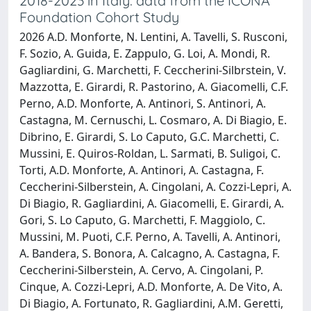
2018-2023 in Italy: data from the ICONA
Foundation Cohort Study
2026 A.D. Monforte, N. Lentini, A. Tavelli, S. Rusconi,
F. Sozio, A. Guida, E. Zappulo, G. Loi, A. Mondi, R.
Gagliardini, G. Marchetti, F. Ceccherini-Silbrstein, V.
Mazzotta, E. Girardi, R. Pastorino, A. Giacomelli, C.F.
Perno, A.D. Monforte, A. Antinori, S. Antinori, A.
Castagna, M. Cernuschi, L. Cosmaro, A. Di Biagio, E.
Dibrino, E. Girardi, S. Lo Caputo, G.C. Marchetti, C.
Mussini, E. Quiros-Roldan, L. Sarmati, B. Suligoi, C.
Torti, A.D. Monforte, A. Antinori, A. Castagna, F.
Ceccherini-Silberstein, A. Cingolani, A. Cozzi-Lepri, A.
Di Biagio, R. Gagliardini, A. Giacomelli, E. Girardi, A.
Gori, S. Lo Caputo, G. Marchetti, F. Maggiolo, C.
Mussini, M. Puoti, C.F. Perno, A. Tavelli, A. Antinori,
A. Bandera, S. Bonora, A. Calcagno, A. Castagna, F.
Ceccherini-Silberstein, A. Cervo, A. Cingolani, P.
Cinque, A. Cozzi-Lepri, A.D. Monforte, A. De Vito, A.
Di Biagio, A. Fortunato, R. Gagliardini, A.M. Geretti,