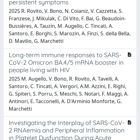
persistent symptoms
2025 R. Rovito, V. Bono, N. Coianiz, V. Cazzetta, S.
Franzese, J. Mikulak, C. Di Vito, F. Bai, G. Beaudoin-
Bussières, A. Tauzin, M. Augello, C. Tincati, A.
Santoro, E. Borghi, S. Marozin, A. Finzi, S. della Bella,
D. Mavilio, G. Marchetti
Long-term immune responses to SARS-
CoV-2 Omicron BA.4/5 mRNA booster in
people living with HIV
2025 M. Augello, V. Bono, R. Rovito, A. Tavelli, A.
Santoro, C. Tincati, A. Vergori, A.M. Azzini, E. Righi,
G. Spiteri, S. Porru, S. Meschi, S. Notari, F. Maggi, A.
Antinori, E. Tacconelli, A. D'Arminio Monforte, G.
Marchetti
Investigating the Interplay of SARS-CoV-
2 RNAemia and Peripheral Inflammation
in Platelet Dysfunction During Acute