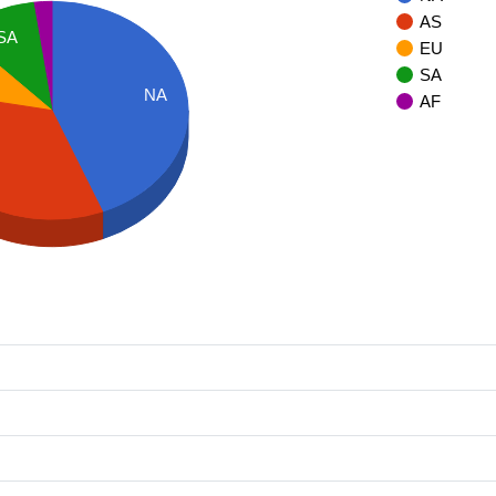
AS
SA
EU
SA
NA
AF