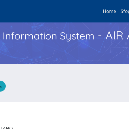
Home
Sfo
- AIR
h Information System
 MILANO