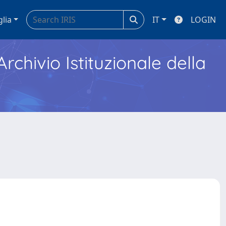
glia
IT
LOGIN
Archivio Istituzionale della