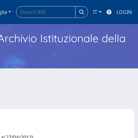
glia
IT
LOGIN
Archivio Istituzionale della
al 27/04/2012)