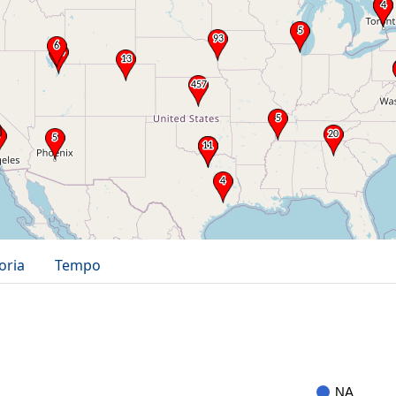
oria
Tempo
NA