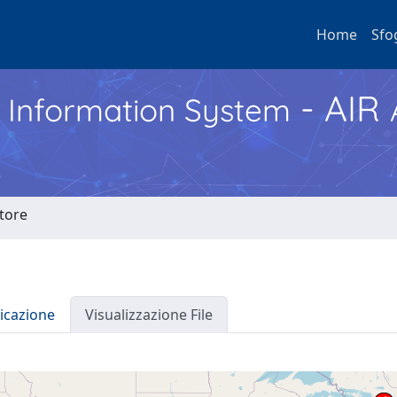
Home
Sfo
- AIR
h Information System
atore
icazione
Visualizzazione File