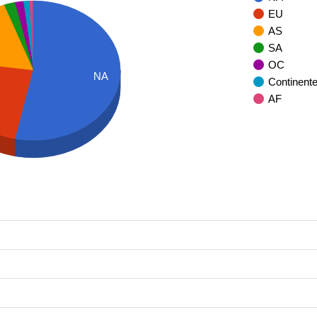
EU
AS
SA
OC
NA
Continent
AF