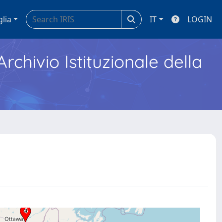
glia
IT
LOGIN
Archivio Istituzionale della