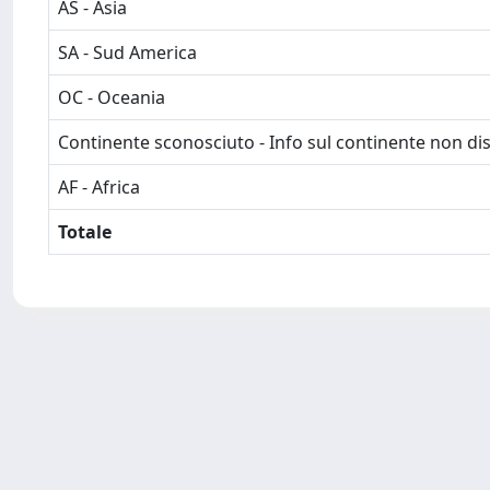
AS - Asia
SA - Sud America
OC - Oceania
Continente sconosciuto - Info sul continente non dis
AF - Africa
Totale
Powered by
IRIS
-
about IRIS
-
Utilizzo dei cookie