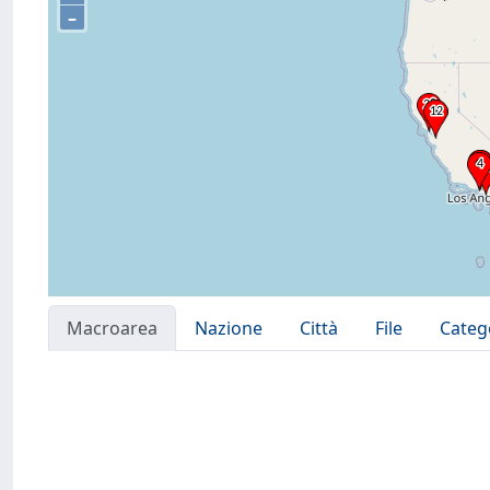
–
Macroarea
Nazione
Città
File
Categ