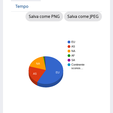
Tempo
Salva come PNG
Salva come JPEG
EU
AS
NA
AF
SA
NA
Continente
sconos…
EU
AS