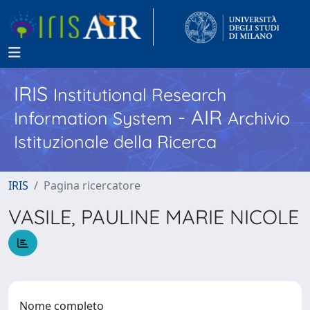
IRIS
Institutional Research
- AIR
Information System
Archivio
Istituzionale della Ricerca
IRIS
Pagina ricercatore
VASILE, PAULINE MARIE NICOLE
Nome completo