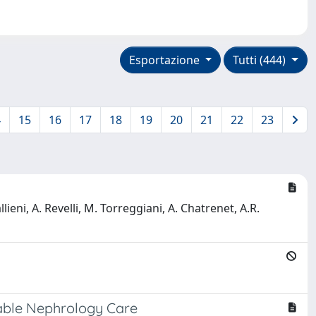
Esportazione
Tutti (444)
4
15
16
17
18
19
20
21
22
23
llieni, A. Revelli, M. Torreggiani, A. Chatrenet, A.R.
table Nephrology Care