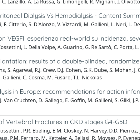
. Lanzillo, A. La Russa, G. Limongelli, R. Mignani, I. Olivotto,
ritoneal Dialysis Vs Hemodialysis - Content Sum
F. Citterio, S. D'Alonzo, V. Vizzardi, M. Gallieni, L. Neri, L. D
on VEGFI: esperienza real-world su incidenza, severi
ossettini, L. Della Volpe, A. Guarino, G. Re Sartò, C. Porta, L
lantation: results of a double-blinded, randomize
s, S. Agarwal, R.J. Crew, D.J. Cohen, G.K. Dube, S. Mohan, J.
. Gallieni, C. Cosma, M. Fusaro, T.L. Nickolas
lysis in Europe: recommendations for action info
J. Van Cruchten, D. Gallego, E. Goffin, M. Gallieni, S. Gliki
 Vertebral Fractures in CKD stages G4-G5D
ssettini, P.R. Ebeling, E.M. Closkey, N. Harvey, D.D. Pierroz, 
us, P.M. Ferraro, M. Ketteler, A. Bellasi, R. Moyses, P. Evenepo