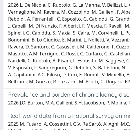
2026 L. De Nicola, C. Ruotolo, G. La Manna, V. Bellizzi, L.
Vernaglione, M. Ravera, M. Cozzolino, M. Gallieni, F. Albe
Reboldi, A. Ferrantelli, C. Esposito, G. Cabiddu, G. Grand
I. Capelli, M. Di Nunzio, F. Alberici, F. Mescia, F. Ravelli
Spinelli, G. Cabiddu, S. Maxia, S. Caira, M. Corvinelli, L. P
Bonomini, B. Lo Giudice, E. Marini, L. Nolletti, V. Vezzani
Ravera, D. Santoro, C. Casuscelli, M. Calderone, F. Cuzzo
Masotto, A.M. Ferrigno, C. Rossi, C. Cuffaro, G. Castellan
Nardelli, C. Ruotolo, A. Pisani, F. Esposito, M. Saggese, G.
V. Esposito, F. Sangregorio, G. Reboldi, S. Battistoni, N. 
A. Capitanini, A.C. Piluso, D. Curi, E. Romoli, V. Miniello
Beltrami, M. Guizzo, R. Lazzarin, M. Protti, C. Ungaro, P.
Prevalence and burden of chronic kidney dise
2026 J.O. Burton, M.A. Gallieni, S.H. Jacobson, P. Molina
Real-world data from a national survey on m
2025 M. Fusaro, A. Cossettini, G.V. Re Sartò, A. Aghi, M.C. 