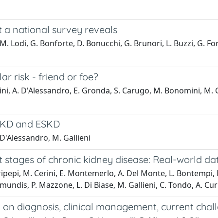
t a national survey reveals
M. Lodi, G. Bonforte, D. Bonucchi, G. Brunori, L. Buzzi, G. For
ar risk - friend or foe?
, A. D'Alessandro, E. Gronda, S. Carugo, M. Bonomini, M. Gal
 CKD and ESKD
 D'Alessandro, M. Gallieni
t stages of chronic kidney disease: Real-world d
ripepi, M. Cerini, E. Montemerlo, A. Del Monte, L. Bontempi, 
smundis, P. Mazzone, L. Di Biase, M. Gallieni, C. Tondo, A. Cur
n on diagnosis, clinical management, current ch