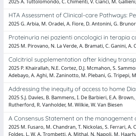
2025 A. Tuttolomondo, C. Chimenti, V. Cianci, M. Gallieni, C
HTA Assessment of Clinical-care Pathways: Pe
2025 G. Arbia, M. Oradei, A. Fiore, D. Antonini, G. Brunori, 
Proteinuria nei pazienti oncologici in terapia c
2025 M. Pirovano, N. La Verde, A. Bramati, C. Ganini, A. C
Calcitriol supplementation after kidney transp
2025 P. Khairallah, N.E. Cortez, D.J. Mcmahon, S. Sammon
Adebayo, A. Aghi, M. Zaninotto, M. Plebani, G. Tripepi, M
Addressing the inequity of access to home Dia
2025 S.J. Davies, B. Bammens, I. De Barbieri, E.A. Brown, 
Rutherford, R. Vanholder, M. Wilkie, W. Van Biesen
A Consensus Statement on the management of
2025 M. Fusaro, M. Chandran, T. Nickolas, S. Ferrari, A. Co
Foldes, L. W, A. Trombetti, A. Mithal, N. Napoli, M. Haarha