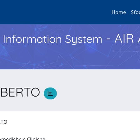
Home
Sfo
- AIR
h Information System
ALBERTO
ERTO
iomediche e Cliniche