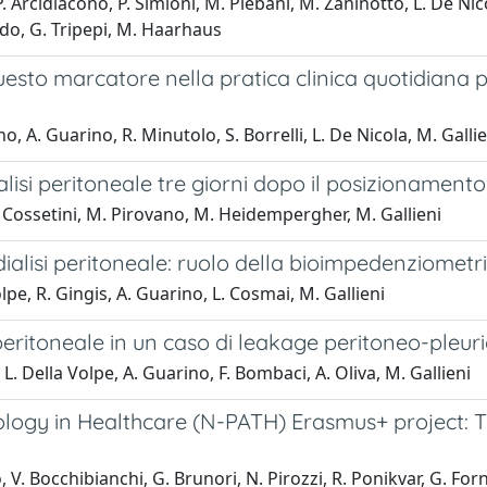
G.P. Arcidiacono, P. Simioni, M. Plebani, M. Zaninotto, L. De N
oldo, G. Tripepi, M. Haarhaus
uesto marcatore nella pratica clinica quotidiana p
o, A. Guarino, R. Minutolo, S. Borrelli, L. De Nicola, M. Gallie
dialisi peritoneale tre giorni dopo il posizionament
A. Cossetini, M. Pirovano, M. Heidempergher, M. Gallieni
dialisi peritoneale: ruolo della bioimpedenziometri
lpe, R. Gingis, A. Guarino, L. Cosmai, M. Gallieni
peritoneale in un caso di leakage peritoneo-pleur
L. Della Volpe, A. Guarino, F. Bombaci, A. Oliva, M. Gallieni
logy in Healthcare (N-PATH) Erasmus+ project: T
, V. Bocchibianchi, G. Brunori, N. Pirozzi, R. Ponikvar, G. Forn