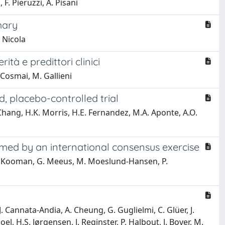
 F. Pieruzzi, A. Pisani
mary
e Nicola
tà e predittori clinici
. Cosmai, M. Gallieni
d, placebo-controlled trial
 Chang, H.K. Morris, H.E. Fernandez, M.A. Aponte, A.O.
rmed by an international consensus exercise
, J.P. Kooman, G. Meeus, M. Moeslund-Hansen, P.
J. Cannata-Andia, A. Cheung, G. Guglielmi, C. Glüer, J.
el, H.S. Jørgensen, J. Reginster, P. Halbout, J. Bover, M.