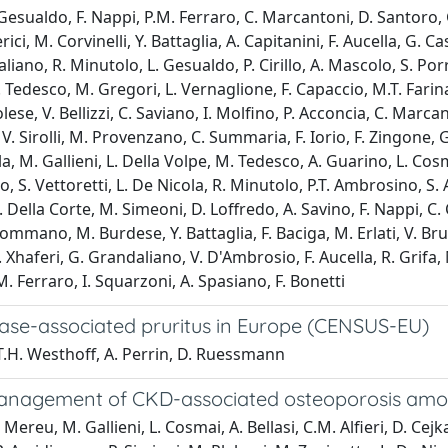
 Gesualdo, F. Nappi, P.M. Ferraro, C. Marcantoni, D. Santoro, G
rici, M. Corvinelli, Y. Battaglia, A. Capitanini, F. Aucella, G
aliano, R. Minutolo, L. Gesualdo, P. Cirillo, A. Mascolo, S. P
, M. Tedesco, M. Gregori, L. Vernaglione, F. Capaccio, M.T. Fari
olese, V. Bellizzi, C. Saviano, I. Molfino, P. Acconcia, C. Marcant
, V. Sirolli, M. Provenzano, C. Summaria, F. Iorio, F. Zingone, 
la, M. Gallieni, L. Della Volpe, M. Tedesco, A. Guarino, L. C
o, S. Vettoretti, L. De Nicola, R. Minutolo, P.T. Ambrosino, S
 Della Corte, M. Simeoni, D. Loffredo, A. Savino, F. Nappi, C. C
Lommano, M. Burdese, Y. Battaglia, F. Baciga, M. Erlati, V. Bru
, B. Xhaferi, G. Grandaliano, V. D'Ambrosio, F. Aucella, R. Grif
M. Ferraro, I. Squarzoni, A. Spasiano, F. Bonetti
ase-associated pruritus in Europe (CENSUS-EU)
, T.H. Westhoff, A. Perrin, D. Ruessmann
anagement of CKD-associated osteoporosis amon
Mereu, M. Gallieni, L. Cosmai, A. Bellasi, C.M. Alfieri, D. Cejka