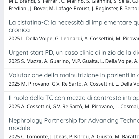
M.L. Brandi, S. Ferrari, C. Marino, S. Giannini, S. Sella, 
Frediani, J. Bover, M. Lafage-Proust, J. Reginster, F. Bert
La cistatina-C: la necessità di implementare q
cronica
2025 L. Della Volpe, G. Leonardi, A. Cossettini, M. Pirovan
Urgent start PD, un caso clinic di inizio della 
2025 S. Mazza, A. Guarino, M.P. Guaita, L. Della Volpe, 
Valutazione della malnutrizione in pazienti in 
2025 M. Pirovano, G.V. Re Sartò, A. Cossettini, L. Della Vo
Il ruolo della TC con mezzo di contrasto intra
2025 A. Cossettini, G.V. Re Sartò, M. Pirovano, L. Cosmai, 
Nephrology Partnership for Advancing Techno
module
2025 C. Lomonte, J. Ibeas, P. Kitrou, A. Giusto, M. Baratto