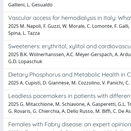
Gallieni, L. Gesualdo
Vascular access for hemodialysis in Italy: Wha
2025 M. Napoli, F. Guzzi, W. Morale, C. Lomonte, F. Galli, 
Spina, L. Tazza
Sweeteners: erythritol, xylitol and cardiovascul
2025 B.K. Wölnerhanssen, A.C. Meyer-Gerspach, A. Arduini
G.D. Lopaschuk
Dietary Phosphorus and Metabolic Health in
2025 A. Cupisti, D. Giannese, M. Cozzolino, V. Panichi, C.
Leadless pacemakers in patients with differen
2025 G. Mitacchione, M. Schiavone, A. Gasperetti, G.L. T
G. Rovaris, G. Chierchia, A. Dello Russo, M. Biffi, C. De A
Females with Fabry disease: an expert opinio