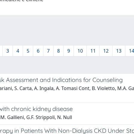
3
4
5
6
7
8
9
10
11
12
13
1
sk Assessment and Indications for Counseling
ariani, S. Carta, A. Ingala, A. Tomasi Cont, B. Violetto, M.A. Ga
with chronic kidney disease
. Gallieni, G.F. Strippoli, N. Null
erapy in Patients With Non-Dialysis CKD Under S