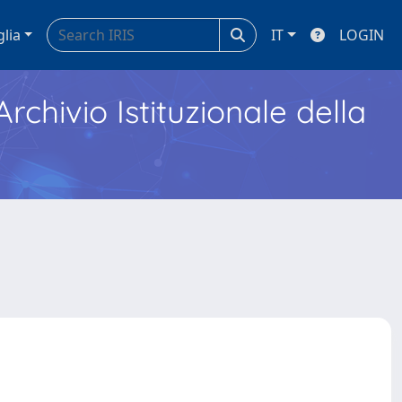
glia
IT
LOGIN
Archivio Istituzionale della