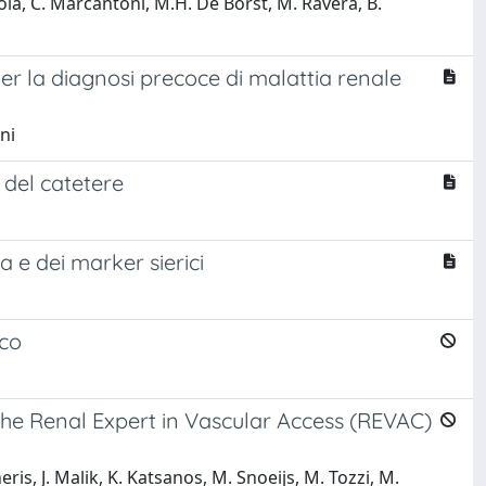
icola, C. Marcantoni, M.H. De Borst, M. Ravera, B.
er la diagnosi precoce di malattia renale
ni
o del catetere
a e dei marker sierici
ico
he Renal Expert in Vascular Access (REVAC)
eris, J. Malik, K. Katsanos, M. Snoeijs, M. Tozzi, M.