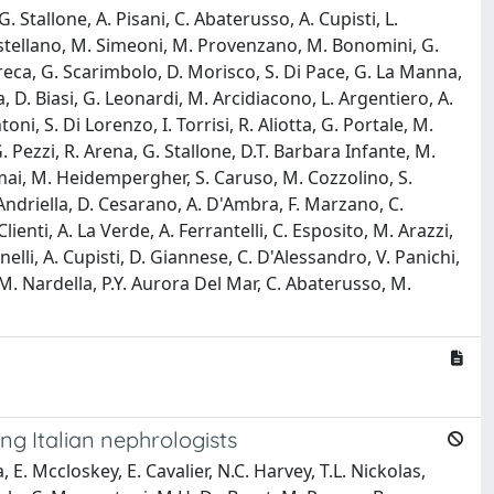
. Stallone, A. Pisani, C. Abaterusso, A. Cupisti, L.
. Castellano, M. Simeoni, M. Provenzano, M. Bonomini, G.
orreca, G. Scarimbolo, D. Morisco, S. Di Pace, G. La Manna,
na, D. Biasi, G. Leonardi, M. Arcidiacono, L. Argentiero, A.
oni, S. Di Lorenzo, I. Torrisi, R. Aliotta, G. Portale, M.
G. Pezzi, R. Arena, G. Stallone, D.T. Barbara Infante, M.
osmai, M. Heidempergher, S. Caruso, M. Cozzolino, S.
. Andriella, D. Cesarano, A. D'Ambra, F. Marzano, C.
lienti, A. La Verde, A. Ferrantelli, C. Esposito, M. Arazzi,
nelli, A. Cupisti, D. Giannese, C. D'Alessandro, V. Panichi,
a, M. Nardella, P.Y. Aurora Del Mar, C. Abaterusso, M.
g Italian nephrologists
, E. Mccloskey, E. Cavalier, N.C. Harvey, T.L. Nickolas,