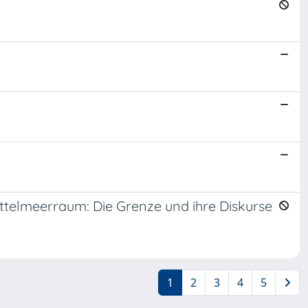
Mittelmeerraum: Die Grenze und ihre Diskurse
1
2
3
4
5