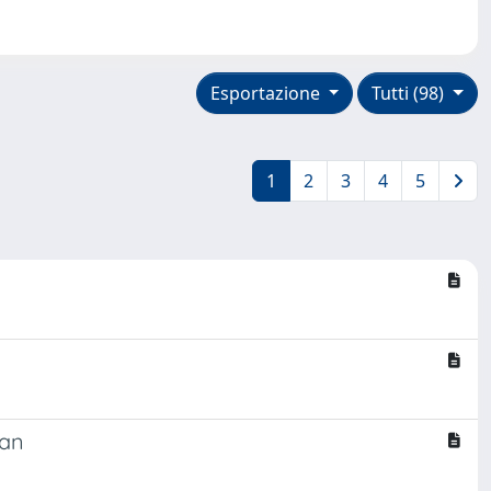
Esportazione
Tutti (98)
1
2
3
4
5
lan