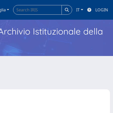
glia
IT
LOGIN
Archivio Istituzionale della