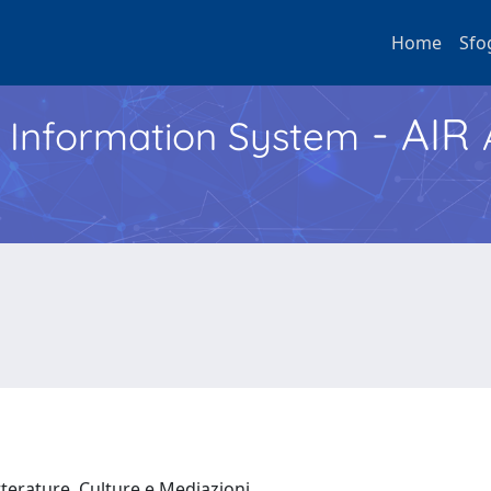
Home
Sfo
- AIR
h Information System
tterature, Culture e Mediazioni