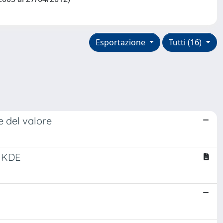
Esportazione
Tutti (16)
e del valore
d KDE