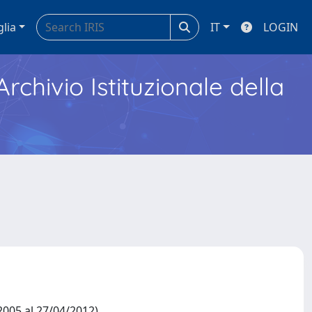
glia
IT
LOGIN
Archivio Istituzionale della
005 al 27/04/2012)