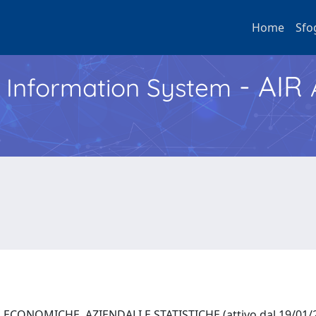
Home
Sfo
- AIR
h Information System
ECONOMICHE, AZIENDALI E STATISTICHE (attivo dal 19/01/2