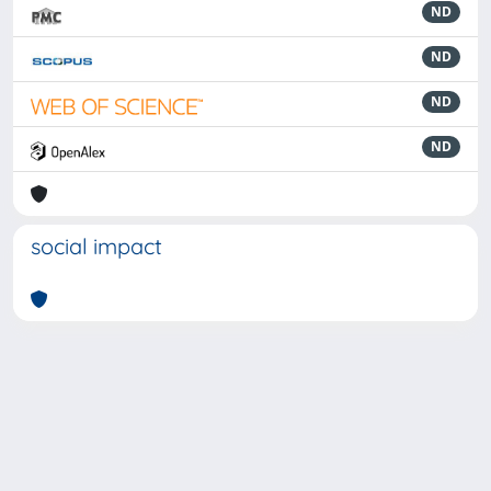
ND
ND
ND
ND
social impact