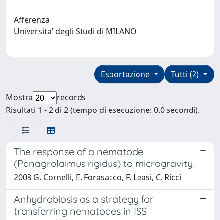
Afferenza
Universita' degli Studi di MILANO
Esportazione
Tutti (2)
Mostra
records
Risultati 1 - 2 di 2 (tempo di esecuzione: 0.0 secondi).
The response of a nematode
(Panagrolaimus rigidus) to microgravity.
2008 G. Cornelli, E. Forasacco, F. Leasi, C. Ricci
Anhydrobiosis as a strategy for
transferring nematodes in ISS