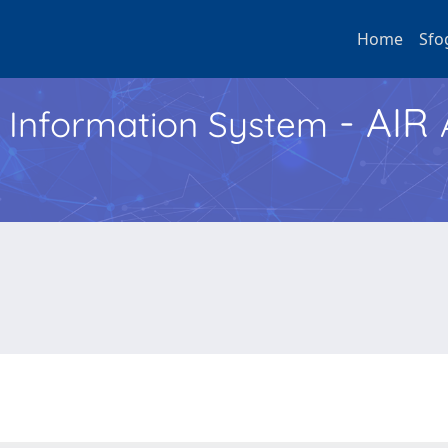
Home
Sfo
- AIR
h Information System