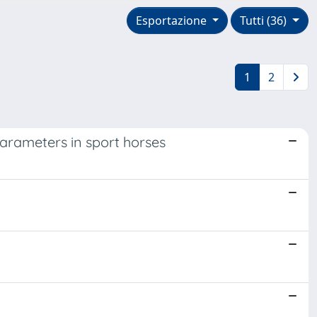
Esportazione
Tutti (36)
1
2
arameters in sport horses