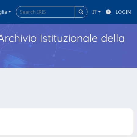
glia
IT
LOGIN
Archivio Istituzionale della