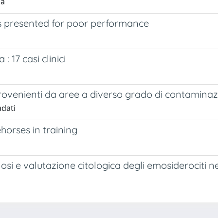
za
es presented for poor performance
 17 casi clinici
i provenienti da aree a diverso grado di contamin
adati
horses in training
si e valutazione citologica degli emosiderociti n