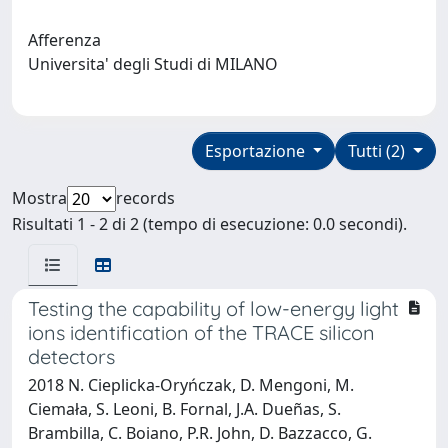
Afferenza
Universita' degli Studi di MILANO
Esportazione
Tutti (2)
Mostra
records
Risultati 1 - 2 di 2 (tempo di esecuzione: 0.0 secondi).
Testing the capability of low-energy light
ions identification of the TRACE silicon
detectors
2018 N. Cieplicka-Oryńczak, D. Mengoni, M.
Ciemała, S. Leoni, B. Fornal, J.A. Dueñas, S.
Brambilla, C. Boiano, P.R. John, D. Bazzacco, G.