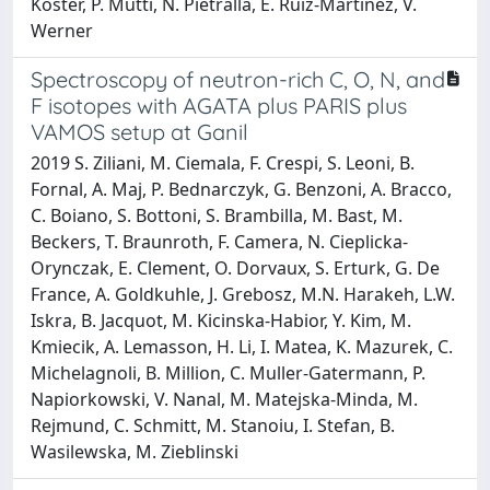
Köster, P. Mutti, N. Pietralla, E. Ruiz-Martinez, V.
Werner
Spectroscopy of neutron-rich C, O, N, and
F isotopes with AGATA plus PARIS plus
VAMOS setup at Ganil
2019 S. Ziliani, M. Ciemala, F. Crespi, S. Leoni, B.
Fornal, A. Maj, P. Bednarczyk, G. Benzoni, A. Bracco,
C. Boiano, S. Bottoni, S. Brambilla, M. Bast, M.
Beckers, T. Braunroth, F. Camera, N. Cieplicka-
Orynczak, E. Clement, O. Dorvaux, S. Erturk, G. De
France, A. Goldkuhle, J. Grebosz, M.N. Harakeh, L.W.
Iskra, B. Jacquot, M. Kicinska-Habior, Y. Kim, M.
Kmiecik, A. Lemasson, H. Li, I. Matea, K. Mazurek, C.
Michelagnoli, B. Million, C. Muller-Gatermann, P.
Napiorkowski, V. Nanal, M. Matejska-Minda, M.
Rejmund, C. Schmitt, M. Stanoiu, I. Stefan, B.
Wasilewska, M. Zieblinski