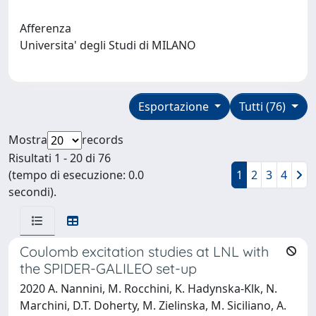
Afferenza
Universita' degli Studi di MILANO
Esportazione
Tutti (76)
Mostra
records
Risultati 1 - 20 di 76
(tempo di esecuzione: 0.0
1
2
3
4
secondi).
Coulomb excitation studies at LNL with
the SPIDER-GALILEO set-up
2020 A. Nannini, M. Rocchini, K. Hadynska-Klk, N.
Marchini, D.T. Doherty, M. Zielinska, M. Siciliano, A.