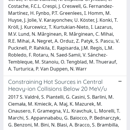
Costache, F.C.L. Crespi, J. Creswell, G. Fernandez-
Martínez, H. Fynbo, P.T. Greenlees, I. Homm, M.
Huyse, J. Jolie, V. Karayonchev, U. Köster, J. Konki, T.
Kröll, J. Kurcewicz, T. Kurtukian-Nieto, I. Lazarus,
M.V. Lund, N. Mǎrginean, R. Mǎrginean, C. Mihai,
R.E. Mihai, A. Negret, A. Orduz, Z. Patyk, S. Pascu, V.
Pucknell, P. Rahkila, E. Rapisarda, J.M. Regis, L.M.
Robledo, F. Rotaru, N. Saed-Samii, V. Sánchez-
Tembleque, M. Stanoiu, O. Tengblad, M. Thuerauf,
A. Turturica, P. Van Duppen, N. Warr
Constraining Hot Sources in Central
Heavy-ion Collisions Below 20 MeV/u
2017 S. Valdré, S. Piantelli, G. Casini, S. Barlini, M.
Ciemała, M. Kmiecik, A. Maj, K. Mazurek, M.
Cinausero, F. Gramegna, V.L. Kravchuk, L. Morelli, T.
Marchi, S. Appannababu, G. Baiocco, P. Bednarczyk,
G. Benzoni, M. Bini, N. Blasi, A. Bracco, S. Brambilla,