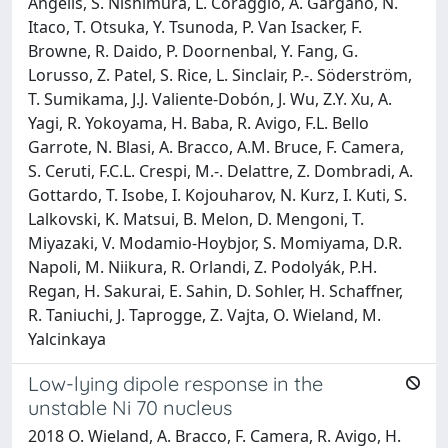
Angelis, S. Nishimura, L. Coraggio, A. Gargano, N.
Itaco, T. Otsuka, Y. Tsunoda, P. Van Isacker, F.
Browne, R. Daido, P. Doornenbal, Y. Fang, G.
Lorusso, Z. Patel, S. Rice, L. Sinclair, P.-. Söderström,
T. Sumikama, J.J. Valiente-Dobón, J. Wu, Z.Y. Xu, A.
Yagi, R. Yokoyama, H. Baba, R. Avigo, F.L. Bello
Garrote, N. Blasi, A. Bracco, A.M. Bruce, F. Camera,
S. Ceruti, F.C.L. Crespi, M.-. Delattre, Z. Dombradi, A.
Gottardo, T. Isobe, I. Kojouharov, N. Kurz, I. Kuti, S.
Lalkovski, K. Matsui, B. Melon, D. Mengoni, T.
Miyazaki, V. Modamio-Hoybjor, S. Momiyama, D.R.
Napoli, M. Niikura, R. Orlandi, Z. Podolyák, P.H.
Regan, H. Sakurai, E. Sahin, D. Sohler, H. Schaffner,
R. Taniuchi, J. Taprogge, Z. Vajta, O. Wieland, M.
Yalcinkaya
Low-lying dipole response in the
unstable Ni 70 nucleus
2018 O. Wieland, A. Bracco, F. Camera, R. Avigo, H.