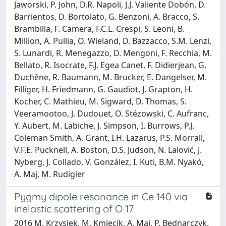
Jaworski, P. John, D.R. Napoli, J.J. Valiente Dobón, D.
Barrientos, D. Bortolato, G. Benzoni, A. Bracco, S.
Brambilla, F. Camera, F.C.L. Crespi, S. Leoni, B.
Million, A. Pullia, O. Wieland, D. Bazzacco, S.M. Lenzi,
S. Lunardi, R. Menegazzo, D. Mengoni, F. Recchia, M.
Bellato, R. Isocrate, F.J. Egea Canet, F. Didierjean, G.
Duchêne, R. Baumann, M. Brucker, E. Dangelser, M.
Filliger, H. Friedmann, G. Gaudiot, J. Grapton, H.
Kocher, C. Mathieu, M. Sigward, D. Thomas, S.
Veeramootoo, J. Dudouet, O. Stézowski, C. Aufranc,
Y. Aubert, M. Labiche, J. Simpson, I. Burrows, P.J.
Coleman Smith, A. Grant, I.H. Lazarus, P.S. Morrall,
V.F.E. Pucknell, A. Boston, D.S. Judson, N. Lalović, J.
Nyberg, J. Collado, V. González, I. Kuti, B.M. Nyakó,
A. Maj, M. Rudigier
Pygmy dipole resonance in Ce 140 via
inelastic scattering of O 17
2016 M. Krzysiek, M. Kmiecik, A. Maj, P. Bednarczyk,