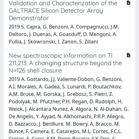
Validation and Characterization of the
GALTRACE Silicon Detector Array
Demonstrator
2019 S. Capra, G. Benzoni, A. Compagnucci, J.M.
Deltoro, J. Duenas, A. Goasduff, D. Mengoni, A.
Pullia, J. Skowronski, I. Zanon, S. Ziliani
New spectroscopic information on Tl
211,213: A changing structure beyond the
N=126 shell closure
2019 A. Gottardo, J.J. Valiente-Dobon, G. Benzoni,
A.I. Morales, A. Gadea, S. Lunardi, P. Boutachkov,
A.M. Bruce, M. Gorska, J. Grebosz, S. Pietri, Z.
Podolyak, M. Pfutzner, P.H. Regan, D. Rudolph, H.
Weick, J. Alcantara Nunez, A. Algora, N. Al-Dahan, G.
De Angelis, Y. Ayyad, N. Alkhomashi, P.R.P. Allegro,
D. Bazzacco, J. Benlliure, M. Bowry, A. Bracco, M.
Bunce, F. Camera, E. Casarejos, M.L. Cortes, F.C.L.
Crespi, A. Corsi, A.M. Denis Bacelar, A.Y. Deo, C.