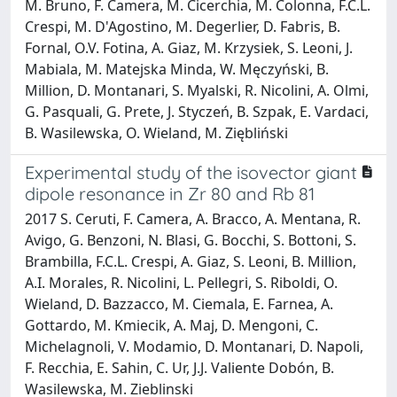
M. Bruno, F. Camera, M. Cicerchia, M. Colonna, F.C.L.
Crespi, M. D'Agostino, M. Degerlier, D. Fabris, B.
Fornal, O.V. Fotina, A. Giaz, M. Krzysiek, S. Leoni, J.
Mabiala, M. Matejska Minda, W. Męczyński, B.
Million, D. Montanari, S. Myalski, R. Nicolini, A. Olmi,
G. Pasquali, G. Prete, J. Styczeń, B. Szpak, E. Vardaci,
B. Wasilewska, O. Wieland, M. Ziębliński
Experimental study of the isovector giant
dipole resonance in Zr 80 and Rb 81
2017 S. Ceruti, F. Camera, A. Bracco, A. Mentana, R.
Avigo, G. Benzoni, N. Blasi, G. Bocchi, S. Bottoni, S.
Brambilla, F.C.L. Crespi, A. Giaz, S. Leoni, B. Million,
A.I. Morales, R. Nicolini, L. Pellegri, S. Riboldi, O.
Wieland, D. Bazzacco, M. Ciemala, E. Farnea, A.
Gottardo, M. Kmiecik, A. Maj, D. Mengoni, C.
Michelagnoli, V. Modamio, D. Montanari, D. Napoli,
F. Recchia, E. Sahin, C. Ur, J.J. Valiente Dobón, B.
Wasilewska, M. Zieblinski