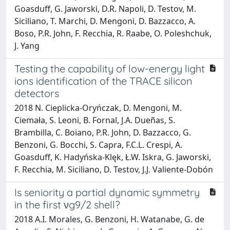
Goasduff, G. Jaworski, D.R. Napoli, D. Testov, M.
Siciliano, T. Marchi, D. Mengoni, D. Bazzacco, A.
Boso, P.R. John, F. Recchia, R. Raabe, O. Poleshchuk,
J. Yang
Testing the capability of low-energy light
ions identification of the TRACE silicon
detectors
2018 N. Cieplicka-Oryńczak, D. Mengoni, M.
Ciemała, S. Leoni, B. Fornal, J.A. Dueñas, S.
Brambilla, C. Boiano, P.R. John, D. Bazzacco, G.
Benzoni, G. Bocchi, S. Capra, F.C.L. Crespi, A.
Goasduff, K. Hadyńska-Klęk, Ł.W. Iskra, G. Jaworski,
F. Recchia, M. Siciliano, D. Testov, J.J. Valiente-Dobón
Is seniority a partial dynamic symmetry
in the first νg9/2 shell?
2018 A.I. Morales, G. Benzoni, H. Watanabe, G. de