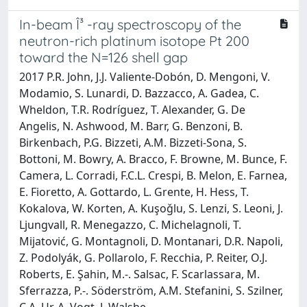
In-beam Î³ -ray spectroscopy of the
neutron-rich platinum isotope Pt 200
toward the N=126 shell gap
2017 P.R. John, J.J. Valiente-Dobón, D. Mengoni, V.
Modamio, S. Lunardi, D. Bazzacco, A. Gadea, C.
Wheldon, T.R. Rodríguez, T. Alexander, G. De
Angelis, N. Ashwood, M. Barr, G. Benzoni, B.
Birkenbach, P.G. Bizzeti, A.M. Bizzeti-Sona, S.
Bottoni, M. Bowry, A. Bracco, F. Browne, M. Bunce, F.
Camera, L. Corradi, F.C.L. Crespi, B. Melon, E. Farnea,
E. Fioretto, A. Gottardo, L. Grente, H. Hess, T.
Kokalova, W. Korten, A. Kuşoǧlu, S. Lenzi, S. Leoni, J.
Ljungvall, R. Menegazzo, C. Michelagnoli, T.
Mijatović, G. Montagnoli, D. Montanari, D.R. Napoli,
Z. Podolyák, G. Pollarolo, F. Recchia, P. Reiter, O.J.
Roberts, E. Şahin, M.-. Salsac, F. Scarlassara, M.
Sferrazza, P.-. Söderström, A.M. Stefanini, S. Szilner,
C.A. Ur, A. Vogt, J. Walshe