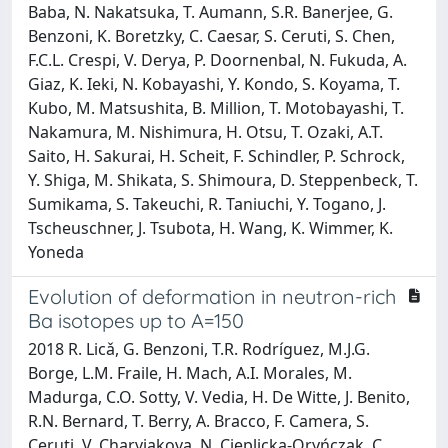
Baba, N. Nakatsuka, T. Aumann, S.R. Banerjee, G.
Benzoni, K. Boretzky, C. Caesar, S. Ceruti, S. Chen,
F.C.L. Crespi, V. Derya, P. Doornenbal, N. Fukuda, A.
Giaz, K. Ieki, N. Kobayashi, Y. Kondo, S. Koyama, T.
Kubo, M. Matsushita, B. Million, T. Motobayashi, T.
Nakamura, M. Nishimura, H. Otsu, T. Ozaki, A.T.
Saito, H. Sakurai, H. Scheit, F. Schindler, P. Schrock,
Y. Shiga, M. Shikata, S. Shimoura, D. Steppenbeck, T.
Sumikama, S. Takeuchi, R. Taniuchi, Y. Togano, J.
Tscheuschner, J. Tsubota, H. Wang, K. Wimmer, K.
Yoneda
Evolution of deformation in neutron-rich
Ba isotopes up to A=150
2018 R. Licǎ, G. Benzoni, T.R. Rodríguez, M.J.G.
Borge, L.M. Fraile, H. Mach, A.I. Morales, M.
Madurga, C.O. Sotty, V. Vedia, H. De Witte, J. Benito,
R.N. Bernard, T. Berry, A. Bracco, F. Camera, S.
Ceruti, V. Charviakova, N. Cieplicka-Oryńczak, C.