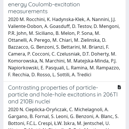
energy Coulomb-excitation
measurements
2020 M. Rocchini, K. Hadynska-Klek, A. Nannini, J.J.
Valiente-Dobon, A. Goasduff, D. Testov, D. Mengoni,
P.R. John, M. Siciliano, B. Melon, P. Sona, M.
Ottanelli, A. Perego, M. Chiari, M. Zielinska, D.
Bazzacco, G. Benzoni, S. Bettarini, M. Brianzi, F.
Camera, P. Cocconi, C. Czelusniak, D.T. Doherty, M.
Komorowska, N. Marchini, M. Matejska-Minda, P.J.
Napiorkowski, E. Pasquali, L. Ramina, M. Rampazzo,
F. Recchia, D. Rosso, L. Sottili, A. Tredici
Contrasting properties of particle-
particle and hole-hole excitations in 206Tl
and 210Bi nuclei
2020 N. Cieplicka-Oryńczak, C. Michelagnoli, A.
Gargano, B. Fornal, S. Leoni, G. Benzoni, A. Blanc, S.
Bottoni, F.C.L. Crespi, Ł.W. Iskra, M. Jentschel, U.