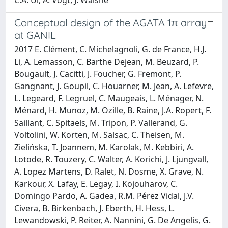
Conceptual design of the AGATA 1π array
at GANIL
2017 E. Clément, C. Michelagnoli, G. de France, H.J.
Li, A. Lemasson, C. Barthe Dejean, M. Beuzard, P.
Bougault, J. Cacitti, J. Foucher, G. Fremont, P.
Gangnant, J. Goupil, C. Houarner, M. Jean, A. Lefevre,
L. Legeard, F. Legruel, C. Maugeais, L. Ménager, N.
Ménard, H. Munoz, M. Ozille, B. Raine, J.A. Ropert, F.
Saillant, C. Spitaels, M. Tripon, P. Vallerand, G.
Voltolini, W. Korten, M. Salsac, C. Theisen, M.
Zielińska, T. Joannem, M. Karolak, M. Kebbiri, A.
Lotode, R. Touzery, C. Walter, A. Korichi, J. Ljungvall,
A. Lopez Martens, D. Ralet, N. Dosme, X. Grave, N.
Karkour, X. Lafay, E. Legay, I. Kojouharov, C.
Domingo Pardo, A. Gadea, R.M. Pérez Vidal, J.V.
Civera, B. Birkenbach, J. Eberth, H. Hess, L.
Lewandowski, P. Reiter, A. Nannini, G. De Angelis, G.