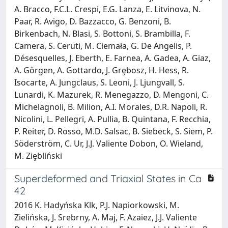
A. Bracco, F.C.L. Crespi, E.G. Lanza, E. Litvinova, N.
Paar, R. Avigo, D. Bazzacco, G. Benzoni, B.
Birkenbach, N. Blasi, S. Bottoni, S. Brambilla, F.
Camera, S. Ceruti, M. Ciemała, G. De Angelis, P.
Désesquelles, J. Eberth, E. Farnea, A. Gadea, A. Giaz,
A. Görgen, A. Gottardo, J. Grȩbosz, H. Hess, R.
Isocarte, A. Jungclaus, S. Leoni, J. Ljungvall, S.
Lunardi, K. Mazurek, R. Menegazzo, D. Mengoni, C.
Michelagnoli, B. Milion, A.I. Morales, D.R. Napoli, R.
Nicolini, L. Pellegri, A. Pullia, B. Quintana, F. Recchia,
P. Reiter, D. Rosso, M.D. Salsac, B. Siebeck, S. Siem, P.
Söderström, C. Ur, J.J. Valiente Dobon, O. Wieland,
M. Ziȩbliński
Superdeformed and Triaxial States in Ca
42
2016 K. Hadyńska Klk, P.J. Napiorkowski, M.
Zielińska, J. Srebrny, A. Maj, F. Azaiez, J.J. Valiente