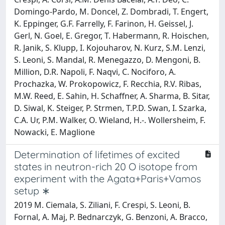
Domingo-Pardo, M. Doncel, Z. Dombradi, T. Engert,
K. Eppinger, G.F. Farrelly, F. Farinon, H. Geissel, J.
Gerl, N. Goel, E. Gregor, T. Habermann, R. Hoischen,
R. Janik, S. Klupp, I. Kojouharov, N. Kurz, S.M. Lenzi,
S. Leoni, S. Mandal, R. Menegazzo, D. Mengoni, B.
Million, D.R. Napoli, F. Naqvi, C. Nociforo, A.
Prochazka, W. Prokopowicz, F. Recchia, R.V. Ribas,
M.W. Reed, E. Sahin, H. Schaffner, A. Sharma, B. Sitar,
D. Siwal, K. Steiger, P. Strmen, T.P.D. Swan, I. Szarka,
C.A. Ur, P.M. Walker, O. Wieland, H.-. Wollersheim, F.
Nowacki, E. Maglione
Determination of lifetimes of excited
states in neutron-rich 20 O isotope from
experiment with the Agata+Paris+Vamos
setup ∗
2019 M. Ciemala, S. Ziliani, F. Crespi, S. Leoni, B.
Fornal, A. Maj, P. Bednarczyk, G. Benzoni, A. Bracco,