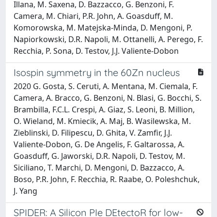
Illana, M. Saxena, D. Bazzacco, G. Benzoni, F.
Camera, M. Chiari, P.R. John, A. Goasduff, M.
Komorowska, M. Matejska-Minda, D. Mengoni, P.
Napiorkowski, D.R. Napoli, M. Ottanelli, A. Perego, F.
Recchia, P. Sona, D. Testov, J.J. Valiente-Dobon
Isospin symmetry in the 60Zn nucleus
2020 G. Gosta, S. Ceruti, A. Mentana, M. Ciemala, F.
Camera, A. Bracco, G. Benzoni, N. Blasi, G. Bocchi, S.
Brambilla, F.C.L. Crespi, A. Giaz, S. Leoni, B. Million,
O. Wieland, M. Kmiecik, A. Maj, B. Wasilewska, M.
Zieblinski, D. Filipescu, D. Ghita, V. Zamfir, J.J.
Valiente-Dobon, G. De Angelis, F. Galtarossa, A.
Goasduff, G. Jaworski, D.R. Napoli, D. Testov, M.
Siciliano, T. Marchi, D. Mengoni, D. Bazzacco, A.
Boso, P.R. John, F. Recchia, R. Raabe, O. Poleshchuk,
J. Yang
SPIDER: A Silicon PIe DEtectoR for low-