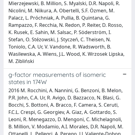
Mierzejewski, B. Million, S. Myalski, D.R. Napoli, R.
Nicolini, M. Niikura, A. Obertelli, S.F. Özmen, M.
Palacz, L. Próchniak, A. Pullia, B. Quintana, G.
Rampazzo, F. Recchia, N. Redon, P. Reiter, D. Rosso,
K. Rusek, E. Sahin, M. Salsac, P. Söderström, I.
Stefan, O. Stézowski, J. Styczeń, C. Theisen, N.
Toniolo, C.A. Ur, V. Vandone, R. Wadsworth, B.
Wasilewska, A. Wiens, J.L. Wood, K. Wrzosek Lipska,
M. Zibliński
g-factor measurements of isomeric
states in 174W
2016 M. Rocchini, A. Nannini, G. Benzoni, B. Melon,
P.R. John, C.A. Ur, R. Avigo, D. Bazzacco, N. Blasi, G.
Bocchi, S. Bottoni, A. Bracco, F. Camera, S. Ceruti,
F.C.L. Crespi, G. Georgiev, A. Giaz, A. Gottardo, S.
Leoni, R. Menegazzo, D. Mengoni, C. Michelagnoli,
B. Million, V. Modamio, A.I. Morales, D.R. Napoli, M.
Ottanelli, L. Pellegri, A. Perego, J.J. Valiente-Dobon,