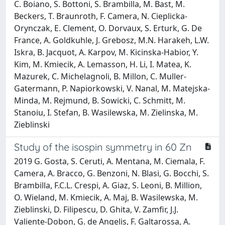
C. Boiano, S. Bottoni, S. Brambilla, M. Bast, M.
Beckers, T. Braunroth, F. Camera, N. Cieplicka-
Orynczak, E. Clement, O. Dorvaux, S. Erturk, G. De
France, A. Goldkuhle, J. Grebosz, M.N. Harakeh, L.W.
Iskra, B. Jacquot, A. Karpov, M. Kicinska-Habior, Y.
Kim, M. Kmiecik, A. Lemasson, H. Li, I. Matea, K.
Mazurek, C. Michelagnoli, B. Millon, C. Muller-
Gatermann, P. Napiorkowski, V. Nanal, M. Matejska-
Minda, M. Rejmund, B. Sowicki, C. Schmitt, M.
Stanoiu, I. Stefan, B. Wasilewska, M. Zielinska, M.
Zieblinski
Study of the isospin symmetry in 60 Zn
2019 G. Gosta, S. Ceruti, A. Mentana, M. Ciemala, F.
Camera, A. Bracco, G. Benzoni, N. Blasi, G. Bocchi, S.
Brambilla, F.C.L. Crespi, A. Giaz, S. Leoni, B. Million,
O. Wieland, M. Kmiecik, A. Maj, B. Wasilewska, M.
Zieblinski, D. Filipescu, D. Ghita, V. Zamfir, J.J.
Valiente-Dobon, G. de Angelis, F. Galtarossa, A.