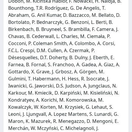
Dobón, M. Kicińska Habior, F. Nowacki, H. Naïdja, B.
Bounthong, T.R. Rodríguez, G. De Angelis, T.
Abraham, G. Anil Kumar, D. Bazzacco, M. Bellato, D.
Bortolato, P. Bednarczyk, G. Benzoni, L. Berti, B.
Birkenbach, B. Bruyneel, S. Brambilla, F. Camera, J.
Chavas, B. Cederwall, L. Charles, M. Ciemała, P.
Cocconi, P. Coleman Smith, A. Colombo, A. Corsi,
F.C.L. Crespi, D.M. Cullen, A. Czermak, P.
Désesquelles, D.T. Doherty, B. Dulny, J. Eberth, E.
Farnea, B. Fornal, S. Franchoo, A. Gadea, A. Giaz, A.
Gottardo, X. Grave, J. Grbosz, A. Görgen, M.
Gulmini, T. Habermann, H. Hess, R. Isocrate, J.
Iwanicki, G. Jaworski, D.S. Judson, A. Jungclaus, N.
Karkour, M. Kmiecik, D. Karpiński, M. Kisieliński, N.
Kondratyev, A. Korichi, M. Komorowska, M.
Kowalczyk, W. Korten, M. Krzysiek, G. Lehaut, S.
Leoni, J. Ljungvall, A. Lopez Martens, S. Lunardi, G.
Maron, K. Mazurek, R. Menegazzo, D. Mengoni, E.
Merchán, W. Mczyński, C. Michelagnoli, J.