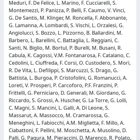
Meduri, F. De Felice, L. Marino, F. Cucciarelli, S.
Montemezzi, P. Panizza, P. Belli, F. Caumo, V. Vinci,
G. De Santis, M. Klinger, M. Roncella, F. Abbonante,
G. Lamanna, A. Lombardi, S. Vischi, L. Orzalesi, G.
Angiolucci, S. Bozzo, L. Pizzorno, B. Ballardini, M.
Barbero, L. Barellini, C. Battaglia, L. Reggiani, C.
Santi, N. Biglio, M. Bortul, P. Burelli, M. Busani, R.
Cabula, K. Cagossi, V.M. Fontanarosa, F. Catalano, C.
Cedolini, L. Ciuffreda, F. Corsi, O. Custodero, S. Mori,
R. De Vita, L. Defilippi, S. Marcuzzi, S. Drago, G.
Battista, L. Burgoa, P. Cristofolini, G. Romanucci, A.
Loreti, V. Prosperi, P. Carcoforo, P.F. Franzini, P.
Frittelli, G. Perniciaro, D. Generali, M. Giordano, G.
Riccardo, S. Grossi, A. Huscher, G. La Torre, G. Lolli,
C. Magni, S. Mancini, L. Galli, A. Di Leone, S.
Massarut, A. Massocco, M. Cramarossa, G.
Meneghini, L. Fabiocchi, A.M. Miglietta, F. Millo, A.
Ciabattoni, F. Pellini, M. Moschetta, A. Musolino, D.
Palli, G. Pagura, M. Pieraccini, D. Marenco, R. Polato,