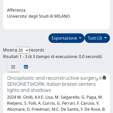
Afferenza
Universita' degli Studi di MILANO
Esportazione
Tutti (3)
Mostra
records
Risultati 1 - 3 di 3 (tempo di esecuzione: 0.0 secondi).
Oncoplastic and reconstructive surgery in
SENONETWORK Italian breast centers:
lights and shadows
2024 M. Ghilli, A.V.E. Lisa, M. Salgarello, G. Papa, M.
Rietjens, S. Folli, A. Curcio, G. Ferrari, F. Caruso, V.
Altomare, D. Friedman, M.C. De Santis, F. De Rose, B.