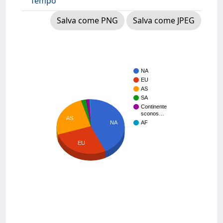
Tempo
Salva come PNG
Salva come JPEG
NA
EU
AS
SA
Continente
sconos…
AS
NA
AF
EU