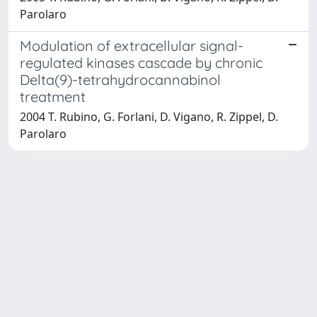
Parolaro
Modulation of extracellular signal-
regulated kinases cascade by chronic
Delta(9)-tetrahydrocannabinol
treatment
2004 T. Rubino, G. Forlani, D. Vigano, R. Zippel, D.
Parolaro
Powered by
IRIS
-
about IRIS
-
Utilizzo dei cookie
-
Privacy
Copyright © 2026