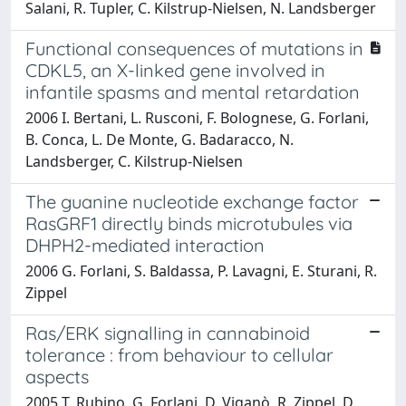
Salani, R. Tupler, C. Kilstrup-Nielsen, N. Landsberger
Functional consequences of mutations in
CDKL5, an X-linked gene involved in
infantile spasms and mental retardation
2006 I. Bertani, L. Rusconi, F. Bolognese, G. Forlani,
B. Conca, L. De Monte, G. Badaracco, N.
Landsberger, C. Kilstrup-Nielsen
The guanine nucleotide exchange factor
RasGRF1 directly binds microtubules via
DHPH2-mediated interaction
2006 G. Forlani, S. Baldassa, P. Lavagni, E. Sturani, R.
Zippel
Ras/ERK signalling in cannabinoid
tolerance : from behaviour to cellular
aspects
2005 T. Rubino, G. Forlani, D. Viganò, R. Zippel, D.