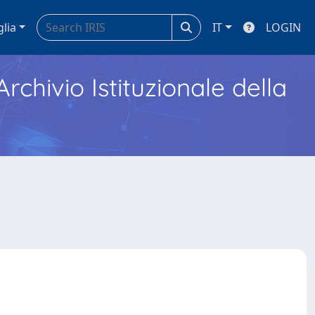
glia
IT
LOGIN
Archivio Istituzionale della