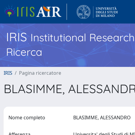
IRIS
Institutional Researc
Ricerca
IRIS
Pagina ricercatore
BLASIMME, ALESSAND
Nome completo
BLASIMME, ALESSANDRO
Afferenza
Universita' degli Studi di