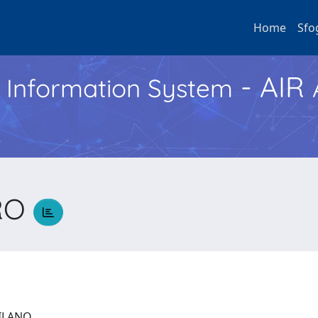
Home
Sfo
- AIR
h Information System
RO
 MILANO