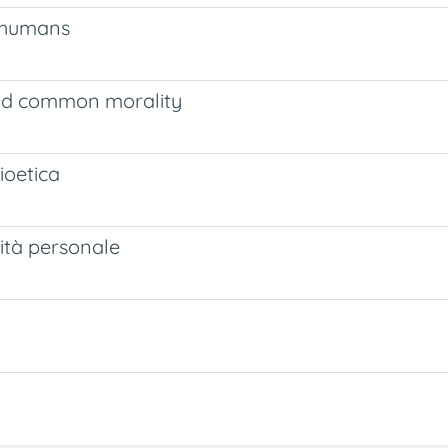
n-humans
 and common morality
ioetica
ntità personale