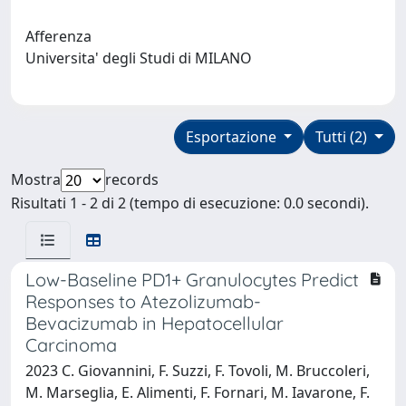
Afferenza
Universita' degli Studi di MILANO
Esportazione
Tutti (2)
Mostra
records
Risultati 1 - 2 di 2 (tempo di esecuzione: 0.0 secondi).
Low-Baseline PD1+ Granulocytes Predict
Responses to Atezolizumab-
Bevacizumab in Hepatocellular
Carcinoma
2023 C. Giovannini, F. Suzzi, F. Tovoli, M. Bruccoleri,
M. Marseglia, E. Alimenti, F. Fornari, M. Iavarone, F.