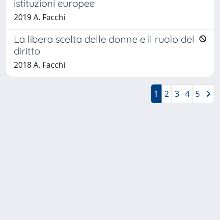
istituzioni europee
2019 A. Facchi
La libera scelta delle donne e il ruolo del
diritto
2018 A. Facchi
1
2
3
4
5
Powered by
IRIS
-
about IRIS
-
Utilizzo dei cookie
-
Privacy
Copyright © 2026