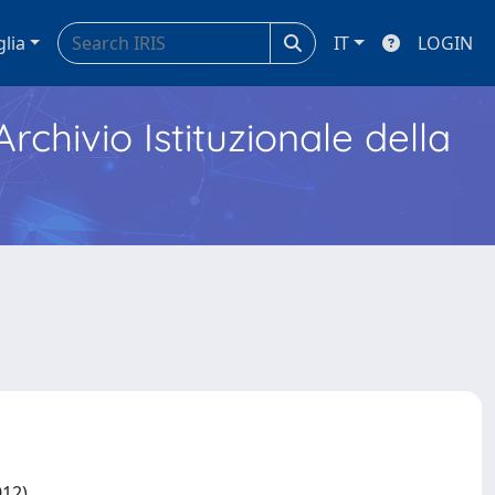
glia
IT
LOGIN
Archivio Istituzionale della
012)