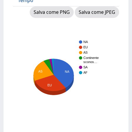
Tempo
Salva come PNG
Salva come JPEG
NA
EU
AS
Continente
sconos…
SA
AS
NA
AF
EU