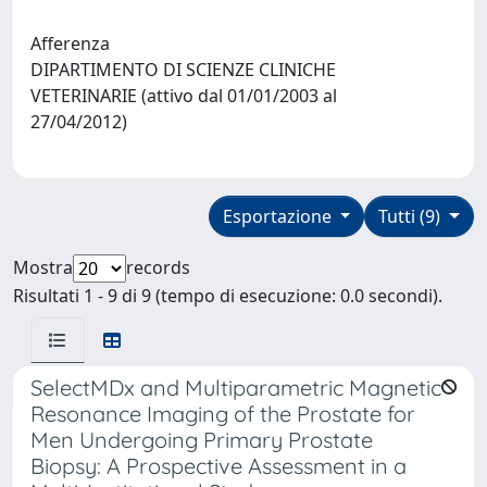
Afferenza
DIPARTIMENTO DI SCIENZE CLINICHE
VETERINARIE (attivo dal 01/01/2003 al
27/04/2012)
Esportazione
Tutti (9)
Mostra
records
Risultati 1 - 9 di 9 (tempo di esecuzione: 0.0 secondi).
SelectMDx and Multiparametric Magnetic
Resonance Imaging of the Prostate for
Men Undergoing Primary Prostate
Biopsy: A Prospective Assessment in a