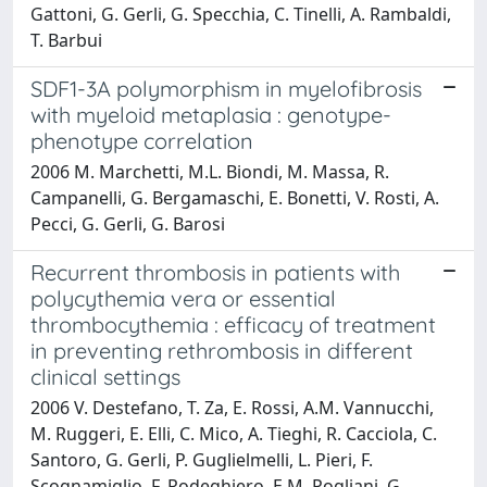
Gattoni, G. Gerli, G. Specchia, C. Tinelli, A. Rambaldi,
T. Barbui
SDF1-3A polymorphism in myelofibrosis
with myeloid metaplasia : genotype-
phenotype correlation
2006 M. Marchetti, M.L. Biondi, M. Massa, R.
Campanelli, G. Bergamaschi, E. Bonetti, V. Rosti, A.
Pecci, G. Gerli, G. Barosi
Recurrent thrombosis in patients with
polycythemia vera or essential
thrombocythemia : efficacy of treatment
in preventing rethrombosis in different
clinical settings
2006 V. Destefano, T. Za, E. Rossi, A.M. Vannucchi,
M. Ruggeri, E. Elli, C. Mico, A. Tieghi, R. Cacciola, C.
Santoro, G. Gerli, P. Guglielmelli, L. Pieri, F.
Scognamiglio, F. Rodeghiero, E.M. Pogliani, G.