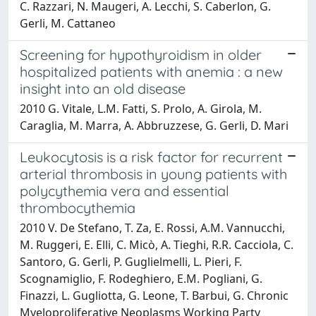
C. Razzari, N. Maugeri, A. Lecchi, S. Caberlon, G.
Gerli, M. Cattaneo
Screening for hypothyroidism in older
hospitalized patients with anemia : a new
insight into an old disease
2010 G. Vitale, L.M. Fatti, S. Prolo, A. Girola, M.
Caraglia, M. Marra, A. Abbruzzese, G. Gerli, D. Mari
Leukocytosis is a risk factor for recurrent
arterial thrombosis in young patients with
polycythemia vera and essential
thrombocythemia
2010 V. De Stefano, T. Za, E. Rossi, A.M. Vannucchi,
M. Ruggeri, E. Elli, C. Micò, A. Tieghi, R.R. Cacciola, C.
Santoro, G. Gerli, P. Guglielmelli, L. Pieri, F.
Scognamiglio, F. Rodeghiero, E.M. Pogliani, G.
Finazzi, L. Gugliotta, G. Leone, T. Barbui, G. Chronic
Myeloproliferative Neoplasms Working Party