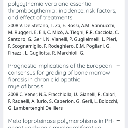
polycythemia vera and essential
thrombocythemia : incidence, risk factors,
and effect of treatments
2008 V. De Stefano, T. Za, E. Rossi, A.M. Vannucchi,
M. Ruggeri, E. Elli, C. Micò, A. Tieghi, R.R. Cacciola, C.
Santoro, G. Gerli, N. Vianelli, P. Guglielmelli, L. Pieri,
F. Scognamiglio, F. Rodeghiero, E.M. Pogliani, G.
Finazzi, L. Gugliotta, R. Marchioli, G.
Prognostic implications of the European
consensus for grading of bone marrow
fibrosis in chronic idiopathic
myelofibrosis
2008 C. Vener, N.S. Fracchiolla, U. Gianelli, R. Calori,
F. Radaelli, A. Iurlo, S. Caberlon, G. Gerli, L. Boiocchi,
G. Lambertenghi Deliliers
Metalloproteinase polymorphisms in PH-
negative chronic myeloproliferative