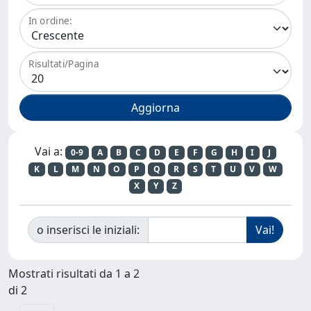
In ordine:
Risultati/Pagina
Vai a:
0-9
A
B
C
D
E
F
G
H
I
J
K
L
M
N
O
P
Q
R
S
T
U
V
W
X
Y
Z
o inserisci le iniziali:
Mostrati risultati da 1 a 2
di 2