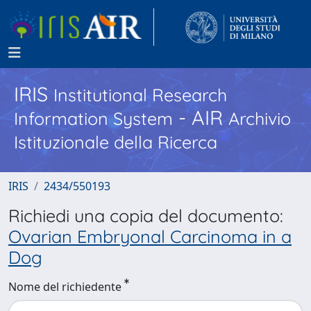
IRIS
Institutional Research
- AIR
Information System
Archivio
Istituzionale della Ricerca
IRIS
2434/550193
Richiedi una copia del documento:
Ovarian Embryonal Carcinoma in a
Dog
Nome del richiedente