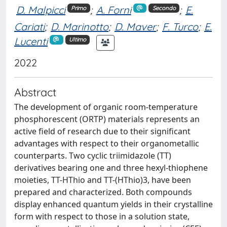
D. Malpicci
;
A. Forni
;
E.
Primo
Secondo
Cariati
;
D. Marinotto
;
D. Maver
;
F. Turco
;
E.
Lucenti
Ultimo
2022
Abstract
The development of organic room-temperature
phosphorescent (ORTP) materials represents an
active field of research due to their significant
advantages with respect to their organometallic
counterparts. Two cyclic triimidazole (TT)
derivatives bearing one and three hexyl-thiophene
moieties, TT-HThio and TT-(HThio)3, have been
prepared and characterized. Both compounds
display enhanced quantum yields in their crystalline
form with respect to those in a solution state,