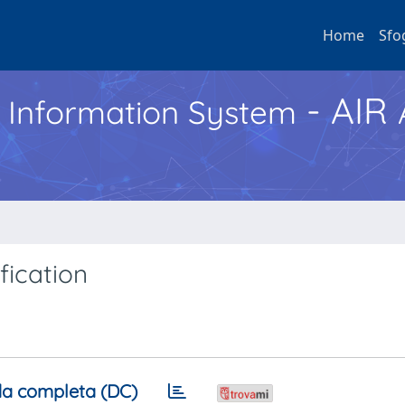
Home
Sfo
- AIR
h Information System
fication
a completa (DC)