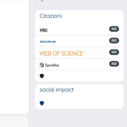
8
Citazioni
ND
ND
ND
ND
social impact