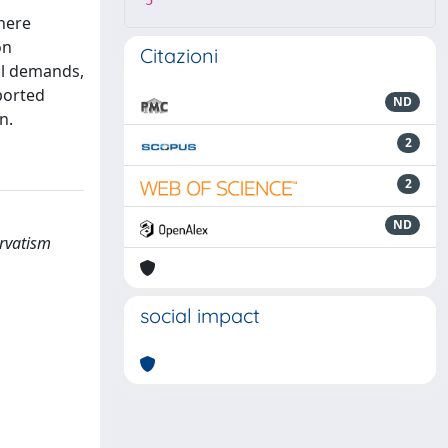
5
where
on
Citazioni
ual demands,
ported
ND
n.
2
2
ND
ervatism
social impact