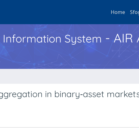
Home
Sfo
- AIR
h Information System
ggregation in binary‐asset market