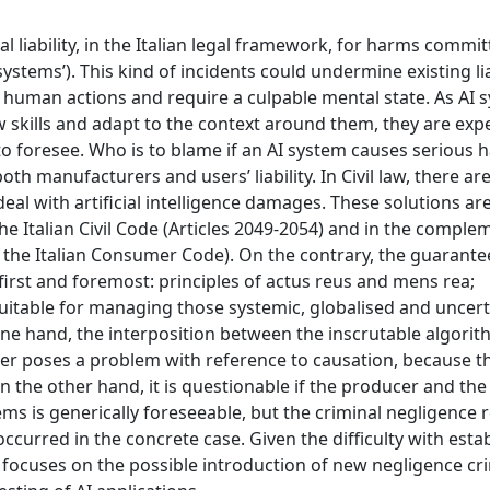
l liability, in the Italian legal framework, for harms commi
systems’). This kind of incidents could undermine existing lia
human actions and require a culpable mental state. As AI 
skills and adapt to the context around them, they are expe
to foresee. Who is to blame if an AI system causes serious 
oth manufacturers and users’ liability. In Civil law, there are
deal with artificial intelligence damages. These solutions ar
the Italian Civil Code (Articles 2049-2054) and in the compl
of the Italian Consumer Code). On the contrary, the guarante
first and foremost: principles of actus reus and mens rea;
uitable for managing those systemic, globalised and uncert
e hand, the interposition between the inscrutable algorit
er poses a problem with reference to causation, because th
n the other hand, it is questionable if the producer and the
ems is generically foreseeable, but the criminal negligence 
occurred in the concrete case. Given the difficulty with esta
lly focuses on the possible introduction of new negligence c