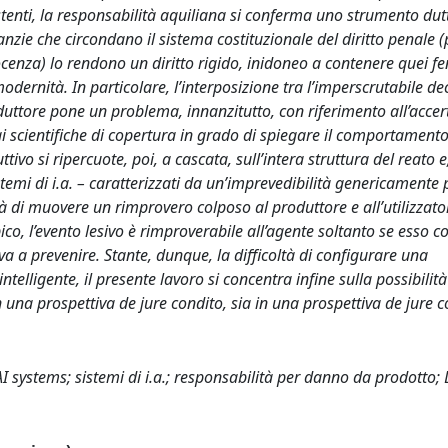
tenti, la responsabilità aquiliana si conferma uno strumento dutt
anzie che circondano il sistema costituzionale del diritto penale 
nnocenza) lo rendono un diritto rigido, inidoneo a contenere quei 
modernità. In particolare, l’interposizione tra l’imperscrutabile de
oduttore pone un problema, innanzitutto, con riferimento all’acc
ggi scientifiche di copertura in grado di spiegare il comportamento
tivo si ripercuote, poi, a cascata, sull’intera struttura del reato e
stemi di i.a. – caratterizzati da un’imprevedibilità genericamente 
tà di muovere un rimprovero colposo al produttore e all’utilizzator
pico, l’evento lesivo è rimproverabile all’agente soltanto se esso co
va a prevenire. Stante, dunque, la difficoltà di configurare una
telligente, il presente lavoro si concentra infine sulla possibilità
in una prospettiva de jure condito, sia in una prospettiva de jure
e; AI systems; sistemi di i.a.; responsabilità per danno da prodotto; 