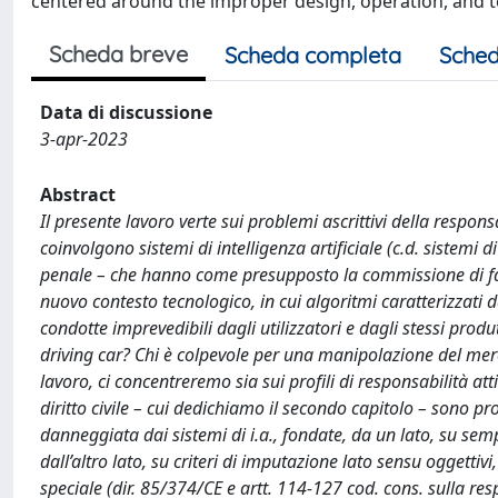
centered around the improper design, operation, and te
Scheda breve
Scheda completa
Sched
Data di discussione
3-apr-2023
Abstract
Il presente lavoro verte sui problemi ascrittivi della respons
coinvolgono sistemi di intelligenza artificiale (c.d. sistemi di 
penale – che hanno come presupposto la commissione di fatt
nuovo contesto tecnologico, in cui algoritmi caratterizzati 
condotte imprevedibili dagli utilizzatori e dagli stessi produ
driving car? Chi è colpevole per una manipolazione del merc
lavoro, ci concentreremo sia sui profili di responsabilità atti
diritto civile – cui dedichiamo il secondo capitolo – sono pr
danneggiata dai sistemi di i.a., fondate, da un lato, su sem
dall’altro lato, su criteri di imputazione lato sensu oggettivi
speciale (dir. 85/374/CE e artt. 114-127 cod. cons. sulla r