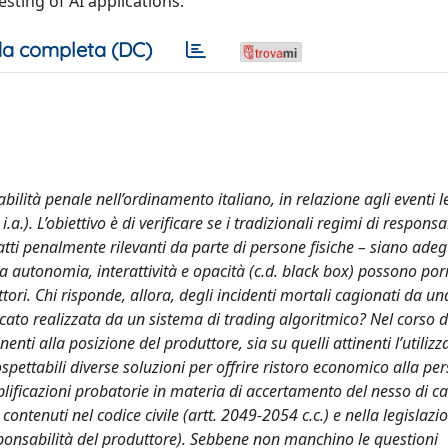
sting of AI applications.
a completa (DC)
abilità penale nell’ordinamento italiano, in relazione agli eventi l
i.a.). L’obiettivo è di verificare se i tradizionali regimi di responsa
i penalmente rilevanti da parte di persone fisiche – siano adeg
da autonomia, interattività e opacità (c.d. black box) possono por
ttori. Chi risponde, allora, degli incidenti mortali cagionati da un
ato realizzata da un sistema di trading algoritmico? Nel corso d
nenti alla posizione del produttore, sia su quelli attinenti l’utilizz
ospettabili diverse soluzioni per offrire ristoro economico alla pe
plificazioni probatorie in materia di accertamento del nesso di cau
, contenuti nel codice civile (artt. 2049-2054 c.c.) e nella legislazi
esponsabilità del produttore). Sebbene non manchino le questioni