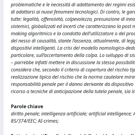
problematiche e le necessità di adattamento dei regimi esis
di adattarsi ai nuovi fenomeni tecnologici. Di contro, le gar
tutte: legalità, offensività, colpevolezza, presunzione di i
sistemici, globalizzati ed incerti che caratterizzano la post 
making algoritmico e la condotta dell’utilizzatore o del pr
del nesso di causalità, stante l’assenza, attualmente, di le
dispositivi intelligenti. La crisi del modello nomologico-dedut
particolare, sull’accertamento della colpa. Lo sviluppo di si
– parrebbe infatti mettere in discussione la stessa possibili
considera che, secondo il criterio di copertura del rischio ti
realizzazione tipica del rischio che la norma cautelare mira
responsabilità penale per il danno derivante da dispositivo in
ricorso a tecniche di anticipazione della tutela penale, sia 
Parole chiave
diritto penale; intelligenza artificiale; artificial intelligenc
85/374/EEC; AI-crimes;