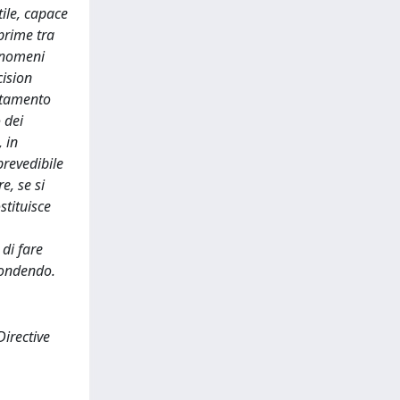
ile, capace
(prime tra
fenomeni
cision
ertamento
 dei
, in
prevedibile
e, se si
stituisce
 di fare
 condendo.
Directive