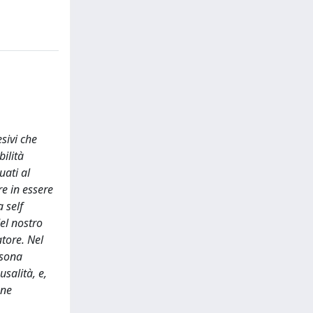
esivi che
bilità
uati al
re in essere
a self
el nostro
atore. Nel
rsona
salità, e,
one