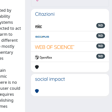
6
tted by
Citazioni
bility
systems
ND
cted to act
harm to
ND
 different
e mostly
ND
ementary
ND
es
ain
hmic
social impact
ere is no
 user could
requires
blishing
rimes