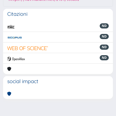
Citazioni
ND
ND
ND
ND
social impact