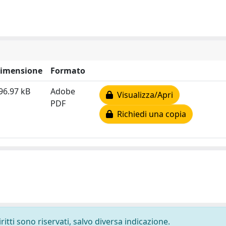
imensione
Formato
96.97 kB
Adobe
Visualizza/Apri
PDF
Richiedi una copia
ritti sono riservati, salvo diversa indicazione.