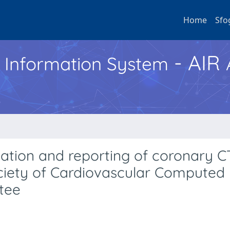
Home
Sfo
- AIR
h Information System
tation and reporting of coronary C
ociety of Cardiovascular Computed
tee