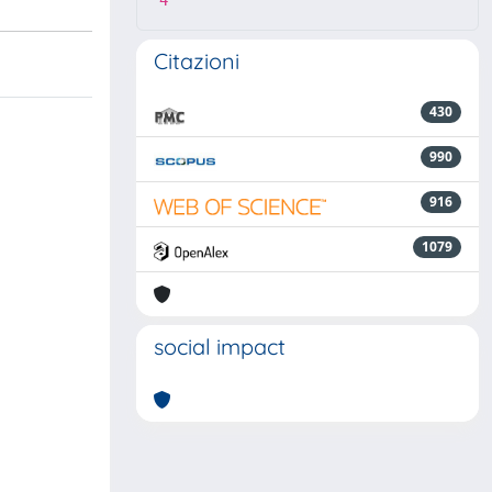
4
Citazioni
430
990
916
1079
social impact