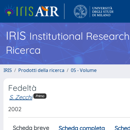
IRIS
Institutional Researc
Ricerca
IRIS
Prodotti della ricerca
05 - Volume
Fedeltà
S. Zecchi
Primo
2002
Scheda breve
Scheda completa
Sched