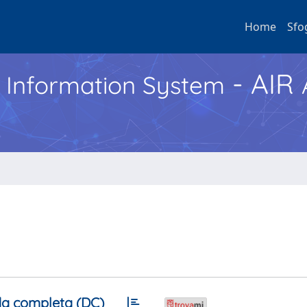
Home
Sfo
- AIR
h Information System
a completa (DC)