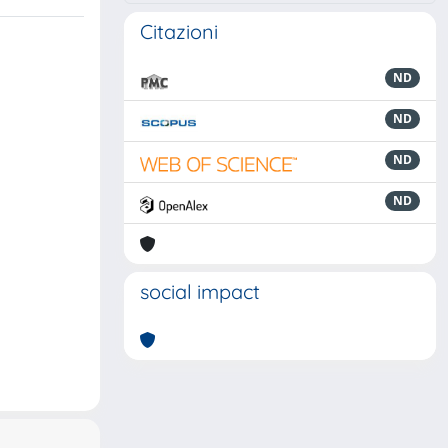
Citazioni
ND
ND
ND
ND
social impact