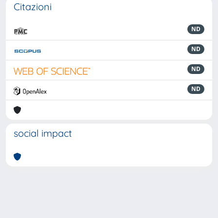
Citazioni
ND
ND
ND
ND
social impact