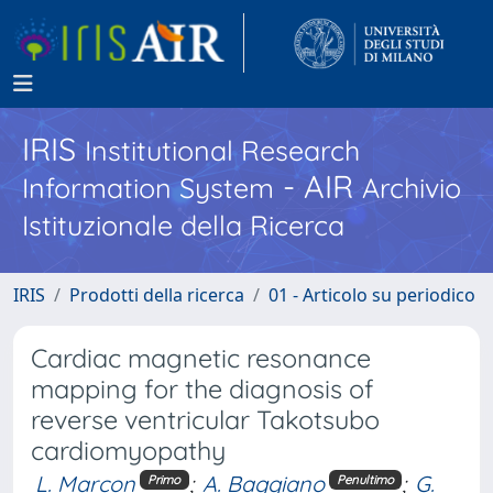
IRIS
Institutional Research
- AIR
Information System
Archivio
Istituzionale della Ricerca
IRIS
Prodotti della ricerca
01 - Articolo su periodico
Cardiac magnetic resonance
mapping for the diagnosis of
reverse ventricular Takotsubo
cardiomyopathy
L. Marcon
;
A. Baggiano
;
G.
Primo
Penultimo